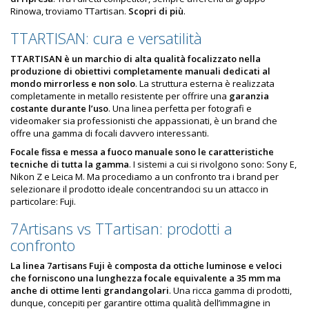
Rinowa, troviamo TTartisan.
Scopri di più
.
TTARTISAN: cura e versatilità
TTARTISAN è un marchio di alta qualità focalizzato nella
produzione di obiettivi completamente manuali dedicati al
mondo mirrorless e non solo
. La struttura esterna è realizzata
completamente in metallo resistente per offrire una
garanzia
costante durante l’uso
. Una linea perfetta per fotografi e
videomaker sia professionisti che appassionati, è un brand che
offre una gamma di focali davvero interessanti.
Focale fissa e messa a fuoco manuale sono le caratteristiche
tecniche di tutta la gamma
. I sistemi a cui si rivolgono sono: Sony E,
Nikon Z e Leica M. Ma procediamo a un confronto tra i brand per
selezionare il prodotto ideale concentrandoci su un attacco in
particolare: Fuji.
7Artisans vs TTartisan: prodotti a
confronto
La linea 7artisans Fuji è composta da ottiche luminose e veloci
che forniscono una lunghezza focale equivalente a 35 mm ma
anche di ottime lenti grandangolari
. Una ricca gamma di prodotti,
dunque, concepiti per garantire ottima qualità dell’immagine in