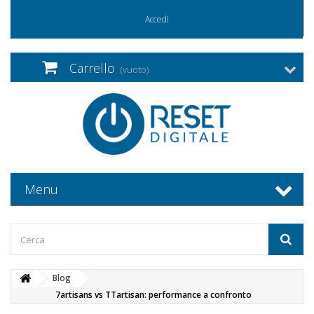
Accedi
Carrello
(vuoto)
Menu
Blog
7artisans vs TTartisan: performance a confronto