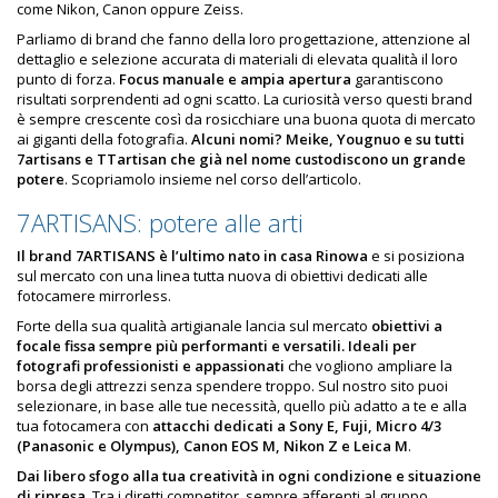
come Nikon, Canon oppure Zeiss.
Parliamo di brand che fanno della loro progettazione, attenzione al
dettaglio e selezione accurata di materiali di elevata qualità il loro
punto di forza.
Focus manuale e ampia apertura
garantiscono
risultati sorprendenti ad ogni scatto. La curiosità verso questi brand
è sempre crescente così da rosicchiare una buona quota di mercato
ai giganti della fotografia.
Alcuni nomi? Meike, Yougnuo e su tutti
7artisans e TTartisan che già nel nome custodiscono un grande
potere
. Scopriamolo insieme nel corso dell’articolo.
7ARTISANS: potere alle arti
Il brand 7ARTISANS è l’ultimo nato in casa Rinowa
e si posiziona
sul mercato con una linea tutta nuova di obiettivi dedicati alle
fotocamere mirrorless.
Forte della sua qualità artigianale lancia sul mercato
obiettivi a
focale fissa sempre più performanti e versatili. Ideali per
fotografi professionisti e appassionati
che vogliono ampliare la
borsa degli attrezzi senza spendere troppo. Sul nostro sito puoi
selezionare, in base alle tue necessità, quello più adatto a te e alla
tua fotocamera con
attacchi dedicati a Sony E, Fuji, Micro 4/3
(Panasonic e Olympus), Canon EOS M, Nikon Z e Leica M
.
Dai libero sfogo alla tua creatività in ogni condizione e situazione
di ripresa
. Tra i diretti competitor, sempre afferenti al gruppo