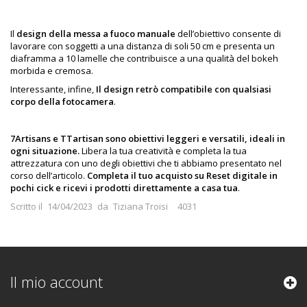
Il
design della messa a fuoco manuale
dell’obiettivo consente di
lavorare con soggetti a una distanza di soli 50 cm e presenta un
diaframma a 10 lamelle che contribuisce a una qualità del bokeh
morbida e cremosa.
Interessante, infine,
Il design retrò compatibile con qualsiasi
corpo della fotocamera
.
7Artisans e TTartisan sono obiettivi leggeri e versatili, ideali in
ogni situazione.
Libera la tua creatività e completa la tua
attrezzatura con uno degli obiettivi che ti abbiamo presentato nel
corso dell’articolo.
Completa il tuo acquisto su Reset digitale in
pochi cick e ricevi i prodotti direttamente a casa tua
.
Scritto il
14/04/2023
da
Tiziana Troisi
4031
Il mio account