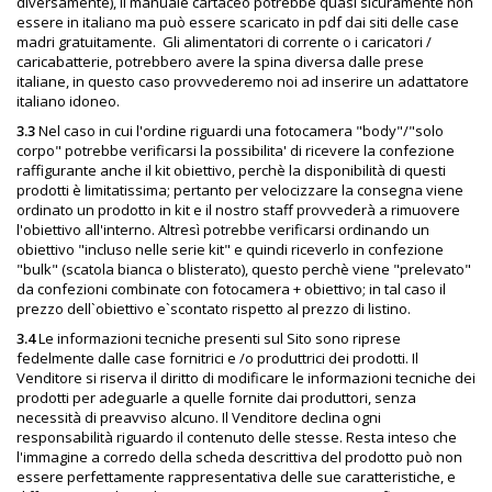
diversamente), il manuale cartaceo potrebbe quasi sicuramente non
essere in italiano ma può essere scaricato in pdf dai siti delle case
madri gratuitamente.
Gli alimentatori di corrente o i caricatori /
caricabatterie, potrebbero avere la spina diversa dalle prese
italiane, in questo caso provvederemo noi ad inserire un adattatore
italiano idoneo.
3.3
Nel caso in cui l'ordine riguardi una fotocamera "body"/"solo
corpo" potrebbe verificarsi la possibilita' di ricevere la confezione
raffigurante anche il kit obiettivo, perchè la disponibilità di questi
prodotti è limitatissima; pertanto per velocizzare la consegna viene
ordinato un prodotto in kit e il nostro staff provvederà a rimuovere
l'obiettivo all'interno. Altresì potrebbe verificarsi ordinando un
obiettivo "incluso nelle serie kit" e quindi riceverlo in confezione
"bulk" (scatola bianca o blisterato), questo perchè viene "prelevato"
da confezioni combinate con fotocamera + obiettivo; in tal caso il
prezzo dell`obiettivo e`scontato rispetto al prezzo di listino.
3.4
Le informazioni tecniche presenti sul Sito sono riprese
fedelmente dalle case fornitrici e /o produttrici dei prodotti. Il
Venditore si riserva il diritto di modificare le informazioni tecniche dei
prodotti per adeguarle a quelle fornite dai produttori, senza
necessità di preavviso alcuno. Il Venditore declina ogni
responsabilità riguardo il contenuto delle stesse. Resta inteso che
l'immagine a corredo della scheda descrittiva del prodotto può non
essere perfettamente rappresentativa delle sue caratteristiche, e