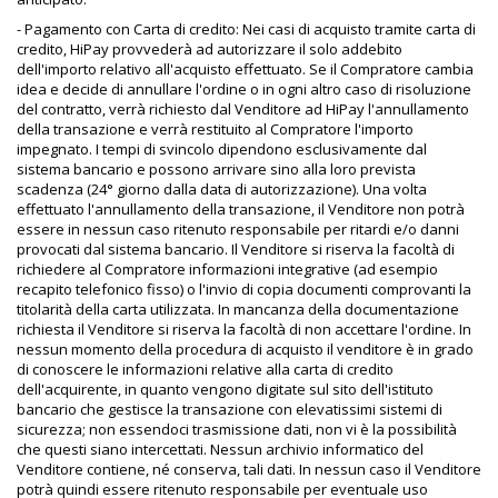
- Pagamento con Carta di credito: Nei casi di acquisto tramite carta di
credito, HiPay provvederà ad autorizzare il solo addebito
dell'importo relativo all'acquisto effettuato. Se il Compratore cambia
idea e decide di annullare l'ordine o in ogni altro caso di risoluzione
del contratto, verrà richiesto dal Venditore ad HiPay l'annullamento
della transazione e verrà restituito al Compratore l'importo
impegnato. I tempi di svincolo dipendono esclusivamente dal
sistema bancario e possono arrivare sino alla loro prevista
scadenza (24° giorno dalla data di autorizzazione). Una volta
effettuato l'annullamento della transazione, il Venditore non potrà
essere in nessun caso ritenuto responsabile per ritardi e/o danni
provocati dal sistema bancario.
Il Venditore si riserva la facoltà di
richiedere al Compratore informazioni integrative (ad esempio
recapito telefonico fisso) o l'invio di copia documenti comprovanti la
titolarità della carta utilizzata. In mancanza della documentazione
richiesta il Venditore si riserva la facoltà di non accettare l'ordine. In
nessun momento della procedura di acquisto il venditore è in grado
di conoscere le informazioni relative alla carta di credito
dell'acquirente, in quanto vengono digitate sul sito dell'istituto
bancario che gestisce la transazione con elevatissimi sistemi di
sicurezza; non essendoci trasmissione dati, non vi è la possibilità
che questi siano intercettati. Nessun archivio informatico del
Venditore contiene, né conserva, tali dati. In nessun caso il Venditore
potrà quindi essere ritenuto responsabile per eventuale uso