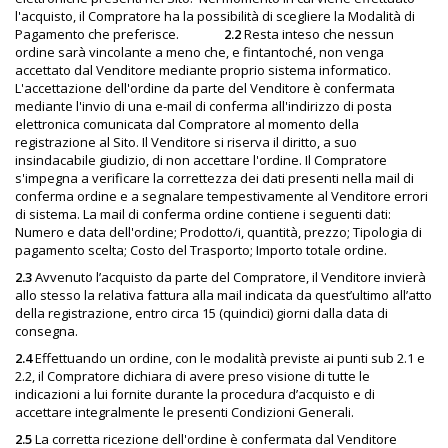
l'acquisto, il Compratore ha la possibilità di scegliere la Modalità di
Pagamento che preferisce.
2.2
Resta inteso che nessun
ordine sarà vincolante a meno che, e fintantoché, non venga
accettato dal Venditore mediante proprio sistema informatico.
L'accettazione dell'ordine da parte del Venditore è confermata
mediante l'invio di una e-mail di conferma all'indirizzo di posta
elettronica comunicata dal Compratore al momento della
registrazione al Sito. Il Venditore si riserva il diritto, a suo
insindacabile giudizio, di non accettare l'ordine. Il Compratore
s'impegna a verificare la correttezza dei dati presenti nella mail di
conferma ordine e a segnalare tempestivamente al Venditore errori
di sistema. La mail di conferma ordine contiene i seguenti dati:
Numero e data dell'ordine; Prodotto/i, quantità, prezzo; Tipologia di
pagamento scelta; Costo del Trasporto; Importo totale ordine.
2.3
Avvenuto l’acquisto da parte del Compratore, il Venditore invierà
allo stesso la relativa fattura alla mail indicata da quest’ultimo all’atto
della registrazione, entro circa 15 (quindici) giorni dalla data di
consegna.
2.4
Effettuando un ordine, con le modalità previste ai punti sub 2.1 e
2.2, il Compratore dichiara di avere preso visione di tutte le
indicazioni a lui fornite durante la procedura d’acquisto e di
accettare integralmente le presenti Condizioni Generali.
2.5
La corretta ricezione dell'ordine è confermata dal Venditore