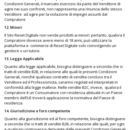
Condizioni Generali, il mancato esercizio da parte del Venditore di
agire nei suoi confronti, non rappresenta una rinuncia dello stesso
Venditore
ad agire per la violazione di impegni assunti dal
Compratore
12. Minori
Il Sito Reset Digitale non vende prodotti ai minori; pertanto, qualora il
Compratore dovesse avere meno di 18 anni, può utilizzare la
piattaforma e- commerce di Reset Digitale solo coinvolgendo un
genitore o un tutore.
13. Legge Applicabile
Quanto alla legge applicabile, bisogna distinguere a seconda che si
tratti di vendite B2B, in relazione alle quali le presenti Condizioni
Generali, nonché qualsiasi contratto di vendita concluso tra il
Venditore ed il Professionista, saranno regolati ed interpretati in
conformità alla legge maltese. Nelle vendite B2C, invece,
qualora il
Compratore è un Consumatore con residenza abituale in un Paese
membro dell’UE troverà applicazione la normativa del Paese di
residenza.
14. Giurisdizione e foro competente
Quanto alla giurisdizione ed al foro competente, bisogna distinguere
a seconda che si tratti di vendite B2B, in relazione alle quali, per ogni
e qualsiasi controversia derivante dalle presenti Condizioni Generali