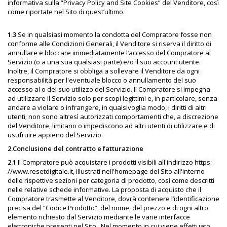
informativa sulla “Privacy Policy and Site Cookies” del Venditore, così
come riportate nel Sito di quest’ultimo.
1.3
Se in qualsiasi momento la condotta del Compratore fosse non
conforme alle Condizioni Generali, il Venditore si riserva il diritto di
annullare e bloccare immediatamente l’accesso del Compratore al
Servizio (o a una sua qualsiasi parte) e/o il suo account utente.
Inoltre, il Compratore si obbliga a sollevare il Venditore da ogni
responsabilità per l'eventuale blocco o annullamento del suo
accesso al o del suo utilizzo del Servizio. Il Compratore si impegna
ad utilizzare il Servizio solo per scopi legittimi e, in particolare, senza
andare a violare o infrangere, in qualsivoglia modo, i diritti di altri
utenti; non sono altresì autorizzati comportamenti che, a discrezione
del Venditore, limitano o impediscono ad altri utenti di utilizzare e di
usufruire appieno del Servizio.
2.Conclusione del contratto e fatturazione
2.1
Il Compratore può acquistare i prodotti visibili all'indirizzo https:
//www.resetdigitale.it, illustrati nell'homepage del Sito all'interno
delle rispettive sezioni per categoria di prodotto, così come descritti
nelle relative schede informative. La proposta di acquisto che il
Compratore trasmette al Venditore, dovrà contenere l’identificazione
precisa del “Codice Prodotto”, del nome, del prezzo e di ogni altro
elemento richiesto dal Servizio mediante le varie interfacce
elettroniche presenti nel Sito.
Nel momento in cui viene effettuato