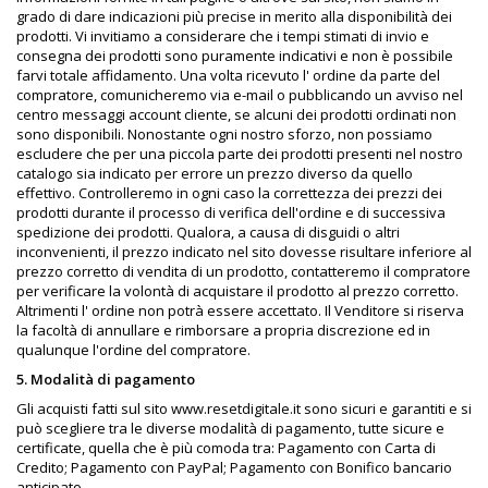
grado di dare indicazioni più precise in merito alla disponibilità dei
prodotti. Vi invitiamo a considerare che i tempi stimati di invio e
consegna dei prodotti sono puramente indicativi e non è possibile
farvi totale affidamento. Una volta ricevuto l' ordine da parte del
compratore, comunicheremo via e-mail o pubblicando un avviso nel
centro messaggi account cliente, se alcuni dei prodotti ordinati non
sono disponibili. Nonostante ogni nostro sforzo, non possiamo
escludere che per una piccola parte dei prodotti presenti nel nostro
catalogo sia indicato per errore un prezzo diverso da quello
effettivo. Controlleremo in ogni caso la correttezza dei prezzi dei
prodotti durante il processo di verifica dell'ordine e di successiva
spedizione dei prodotti. Qualora, a causa di disguidi o altri
inconvenienti, il prezzo indicato nel sito dovesse risultare inferiore al
prezzo corretto di vendita di un prodotto, contatteremo il compratore
per verificare la volontà di acquistare il prodotto al prezzo corretto.
Altrimenti l' ordine non potrà essere accettato. Il Venditore si riserva
la facoltà di annullare e rimborsare a propria discrezione ed in
qualunque l'ordine del compratore.
5. Modalità di pagamento
Gli acquisti fatti sul sito www.resetdigitale.it sono sicuri e garantiti e si
può scegliere tra le diverse modalità di pagamento, tutte sicure e
certificate, quella che è più comoda tra: Pagamento con Carta di
Credito; Pagamento con PayPal; Pagamento con Bonifico bancario
anticipato.