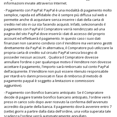
informazioni inviate attraverso Internet.
- Pagamento con PayPal
: PayPal è una modalità di pagamento molto
semplice, rapida ed affidabile che è sempre più diffusa sul web e
permette anche di acquistare senza inserire i dati della carta di
credito nel sito in cui sta facendo acquisti. Infatti, selezionando il
pagamento con PayPal il Compratore verrà reindirizzato ad una
pagina del sito PayPal dove inserirà i dati di accesso del proprio
account ed effettuerà il pagamento. In questo caso i suoi dati
finanziari non saranno condivisi con il Venditore ma verranno gestiti
direttamente da PayPal. In alternativa, il Compratore può utilizzare la
propria carta di credito sul circuito PayPal senza bisogno di
posseder nessun account.
. Qualora il Compratore dovesse
annullare l’ordine o per qualunque motivo il Venditore non dovesse
accettare il pagamento, l'importo sarà rimborsato sul conto PayPal
dell’acquirente. Il Venditore non può essere ritenuto responsabile
per ritardi e/o danni provocati in fase di rimborso.(il metodo di
pagamento paypal è soggetto a limitazioni e commissioni
aggiuntive).
- Pagamento con Bonifico bancario anticipato
: Se il Compratore
decide di pagare tramite bonifico bancario anticipato, l'ordine verrà
preso in carico solo dopo aver ricevuto la conferma dell'avvenuto
accredito da parte della banca. Il pagamento dovrà avvenire entro 7
(sette) giorni a partire dalla data dell'ordine, una volta superata tale
scadenza l'ordine verrà automaticamente annullato.