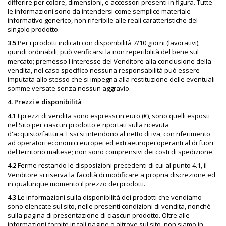
differire per colore, dimensioni, e accessori presenti in figura. Tutte
le informazioni sono da intendersi come semplice materiale
informativo generico, non riferibile alle reali caratteristiche del
singolo prodotto.
3.5
Per i prodotti indicati con disponibilità 7/10 giorni (lavorativi),
quindi ordinabili, può verificarsi la non reperibilità del bene sul
mercato; premesso l'interesse del Venditore alla conclusione della
vendita, nel caso specifico nessuna responsabilità può essere
imputata allo stesso che si impegna alla restituzione delle eventuali
somme versate senza nessun aggravio.
4. Prezzi e disponibilità
4.1
I prezzi di vendita sono espressi in euro (€), sono quelli esposti
nel Sito per ciascun prodotto e riportati sulla ricevuta
d'acquisto/fattura. Essi si intendono al netto di iva, con riferimento
ad operatori economici europei ed extraeuropei operanti al di fuori
del territorio maltese; non sono comprensivi dei costi di spedizione.
4.2
Ferme restando le disposizioni precedenti di cui al punto 4.1, il
Venditore si riserva la facoltà di modificare a propria discrezione ed
in qualunque momento il prezzo dei prodotti.
4.3
Le informazioni sulla disponibilità dei prodotti che vendiamo
sono elencate sul sito, nelle presenti condizioni di vendita, nonché
sulla pagina di presentazione di ciascun prodotto. Oltre alle
informazioni fornite in tali pagine o altrove sul sito, non siamo in