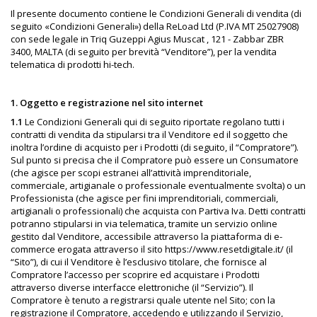
Il presente documento contiene le Condizioni Generali di vendita (di
seguito «Condizioni Generali») della ReLoad Ltd (P.IVA MT 25027908)
con sede legale in Triq Guzeppi Agius Muscat , 121 - Zabbar ZBR
3400, MALTA (di seguito per brevità “Venditore”), per la vendita
telematica di prodotti hi-tech.
1. Oggetto e registrazione nel sito internet
1.1
Le Condizioni Generali qui di seguito riportate regolano tutti i
contratti di vendita da stipularsi tra il Venditore ed il soggetto che
inoltra l’ordine di acquisto per i Prodotti (di seguito, il “Compratore”).
Sul punto si precisa che il Compratore può essere un Consumatore
(che agisce per scopi estranei all’attività imprenditoriale,
commerciale, artigianale o professionale eventualmente svolta) o un
Professionista (che agisce per fini imprenditoriali, commerciali,
artigianali o professionali) che acquista con Partiva Iva. Detti contratti
potranno stipularsi in via telematica, tramite un servizio online
gestito dal Venditore, accessibile attraverso la piattaforma di e-
commerce erogata attraverso il sito https://www.resetdigitale.it/ (il
“Sito”), di cui il Venditore è l’esclusivo titolare, che fornisce al
Compratore l’accesso per scoprire ed acquistare i Prodotti
attraverso diverse interfacce elettroniche (il “Servizio”). Il
Compratore è tenuto a registrarsi quale utente nel Sito; con la
registrazione il Compratore, accedendo e utilizzando il Servizio,