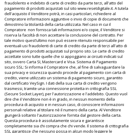
fraudolento e indebito di carte di credito da parte terzi, all'atto del
pagamento di prodotti acquistati sul sito www.resetdigitale.it. A tutela
dell'acquisto il Venditore potrà, in casi particolari, richiedere al
Compratore informazioni aggiuntive o invio di copie di documenti che
dimostrino la titolarità della carta utilizzata. Nel caso in cui il
Compratore
non fornisca tali informazioni e/o copie, il Venditore si
riserva la facoltà di non accettare la conclusione del contratto. Per
tale motivo quest’ultimo non può essere ritenuto responsabile per
eventuali usi fraudolenti di carte di credito da parte di terzi all'atto di
pagamento di prodotti acquistati sul proprio sito. Le carte di credito
accettate sono tutte quelle che si appoggiano ai circuiti indicati sul
sito, ovvero Carta SI, Mastercard e Visa. Sistema di Pagamento
sicuro SSL: Si informa il Compratore che, al fine di salvaguardare la
sua privacy e sicurezza quando procede al pagamento con carta di
credito, viene utilizzato un sistema di pagamento sicuro, garantito
dal certificato VeySign. I dati della sua carta di credito vengono
trasmessi, tramite una connessione protetta in crittografia SSL
(Secure Socket Layer), per l'autorizzazione e l'addebito. Questo vuol
dire che il Venditore non è in grado, in nessun momento della
procedura di acquisto e in nessun caso, di conoscere informazioni
personali relative al titolare nè il numero della carta. Al Venditore
giungerà soltanto l'autorizzazione fornita dal gestore della carta.
Questa procedura è assolutamente sicura e garantisce
completamente sia chi compra che chi vende. Il sistema di crittografia
SSL garantisce che nessuno possa in alcun modo leggere le