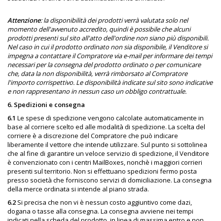
Attenzione
: la disponibilità dei prodotti verrà valutata solo nel
momento dell'avvenuto accredito, quindi è possibile che alcuni
prodotti presenti sul sito all'atto dell'ordine non siano più disponibili.
Nel caso in cui il prodotto ordinato non sia disponibile, il Venditore si
impegna a contattare il Compratore via e-mail per informare dei tempi
necessari per la consegna del prodotto ordinato o per comunicare
che, data la non disponibilità, verrà rimborsato al Compratore
l'importo corrispettivo. Le disponibilità indicate sul sito sono indicative
e non rappresentano in nessun caso un obbligo contrattuale.
6. Spedizioni e consegna
6.1
Le spese di spedizione vengono calcolate automaticamente in
base al corriere scelto ed alle modalità di spedizione. La scelta del
corriere è a discrezione del Compratore che può indicare
liberamente il vettore che intende utilizzare.
Sul punto si sottolinea
che al fine di garantire un veloce servizio di spedizione, il Venditore
è convenzionato con i centri MailBoxes, nonchè i maggiori corrieri
presenti sul territorio. Non si effettuano spedizioni fermo posta
presso società che forniscono servizi di domiciliazione. La consegna
della merce ordinata si intende al piano strada.
6.2
Si precisa che non vi è nessun costo aggiuntivo come dazi,
dogana o tasse alla consegna. La consegna avviene nei tempi
indicati nella scheda del prodotto, in linea di massima entro e non