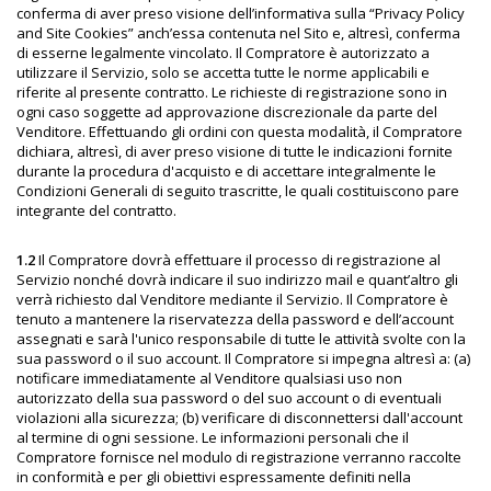
conferma di aver preso visione dell’informativa sulla “Privacy Policy
and Site Cookies” anch’essa contenuta nel Sito e, altresì, conferma
di esserne legalmente vincolato. Il Compratore è autorizzato a
utilizzare il Servizio, solo se accetta tutte le norme applicabili e
riferite al presente contratto. Le richieste di registrazione sono in
ogni caso soggette ad approvazione discrezionale da parte del
Venditore. Effettuando gli ordini con questa modalità, il Compratore
dichiara, altresì, di aver preso visione di tutte le indicazioni fornite
durante la procedura d'acquisto e di accettare integralmente le
Condizioni Generali di seguito trascritte, le quali costituiscono pare
integrante del contratto.
1.2
Il Compratore dovrà effettuare il processo di registrazione al
Servizio nonché dovrà indicare il suo indirizzo mail e quant’altro gli
verrà richiesto dal Venditore mediante il Servizio. Il Compratore è
tenuto a mantenere la riservatezza della password e dell’account
assegnati e sarà l'unico responsabile di tutte le attività svolte con la
sua password o il suo account. Il Compratore si impegna altresì a: (a)
notificare immediatamente al Venditore qualsiasi uso non
autorizzato della sua password o del suo account o di eventuali
violazioni alla sicurezza; (b) verificare di disconnettersi dall'account
al termine di ogni sessione. Le informazioni personali che il
Compratore fornisce nel modulo di registrazione verranno raccolte
in conformità e per gli obiettivi espressamente definiti nella