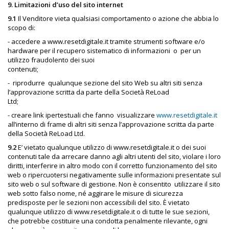
9. Limitazioni d’uso del sito internet
9.1
Il Venditore vieta qualsiasi comportamento o azione che abbia lo
scopo di:
- accedere a www.resetdigitale.it tramite strumenti software e/o
hardware per il recupero sistematico di informazioni
o
per un
utilizzo fraudolento dei suoi
contenuti;
-
riprodurre
qualunque sezione del sito Web su altri siti senza
l’approvazione scritta da parte della Società ReLoad
Ltd;
-
creare link ipertestuali che fanno
visualizzare
www.resetdigitale.it
all’interno di frame di altri siti senza l’approvazione scritta da parte
della Società ReLoad Ltd.
9.2
E’ vietato qualunque utilizzo di www.resetdigitale.it o dei suoi
contenuti tale da arrecare danno agli altri utenti del sito, violare i loro
diritti, interferire in altro modo con il corretto funzionamento del sito
web o ripercuotersi negativamente sulle informazioni presentate sul
sito web o sul software di gestione. Non è consentito
utilizzare il sito
web sotto falso nome, né aggirare le misure di sicurezza
predisposte per le sezioni non accessibili del sito. È vietato
qualunque utilizzo di www.resetdigitale.it o di tutte le sue sezioni,
che potrebbe costituire una condotta penalmente rilevante, ogni