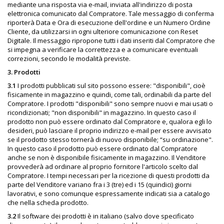
mediante una risposta via e-mail, inviata all'indirizzo di posta
elettronica comunicato dal Compratore. Tale messaggio di conferma
riporterà Data e Ora di esecuzione dell'ordine e un Numero Ordine
Cliente, da utilizzarsi in ogni ulteriore comunicazione con Reset
Digitale. Il messaggio ripropone tutti i dati inseriti dal Compratore che
si impegna a verificare la correttezza e a comunicare eventuali
correzioni, secondo le modalità previste.
3. Prodotti
3.1
I prodotti pubblicati sul sito possono essere: "disponibili", cioè
fisicamente in magazzino e quindi, come tali, ordinabili da parte del
Compratore. I prodotti "disponibili" sono sempre nuovi e mai usati o
ricondizionati; "non disponibili" in magazzino. In questo caso il
prodotto non può essere ordinato dal Compratore e, qualora egli lo
desideri, può lasciare il proprio indirizzo e-mail per essere avvisato
se il prodotto stesso tornerà di nuovo disponibile; “su ordinazione".
In questo caso il prodotto può essere ordinato dal Compratore
anche se non è disponibile fisicamente in magazzino. Il Venditore
provvederà ad ordinare al proprio fornitore l'articolo scelto dal
Compratore. I tempi necessari per la ricezione di questi prodotti da
parte del Venditore variano fra i 3 (tre) ed i 15 (quindici) giorni
lavorativi, e sono comunque espressamente indicati sia a catalogo
che nella scheda prodotto.
3.2
Il software dei prodotti è in italiano (salvo dove specificato