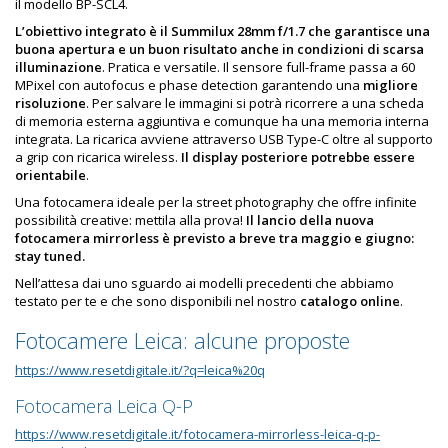
il modello BP-SCL4.
L’obiettivo integrato è il Summilux 28mm f/1.7 che garantisce una
buona apertura e un buon risultato anche in condizioni di scarsa
illuminazione
. Pratica e versatile. Il sensore full-frame passa a 60
MPixel con autofocus e phase detection garantendo una
migliore
risoluzione
. Per salvare le immagini si potrà ricorrere a una scheda
di memoria esterna aggiuntiva e comunque ha una memoria interna
integrata. La ricarica avviene attraverso USB Type-C oltre al supporto
a grip con ricarica wireless.
Il display posteriore potrebbe essere
orientabile
.
Una fotocamera ideale per la street photography che offre infinite
possibilità creative: mettila alla prova!
Il
lancio della nuova
fotocamera mirrorless è previsto a breve tra maggio e giugno:
stay tuned.
Nell’attesa dai uno sguardo ai modelli precedenti che abbiamo
testato per te e che sono disponibili nel nostro
catalogo online
.
Fotocamere Leica: alcune proposte
https://www.resetdigitale.it/?q=leica%20q
Fotocamera Leica Q-P
https://www.resetdigitale.it/fotocamera-mirrorless-leica-q-p-