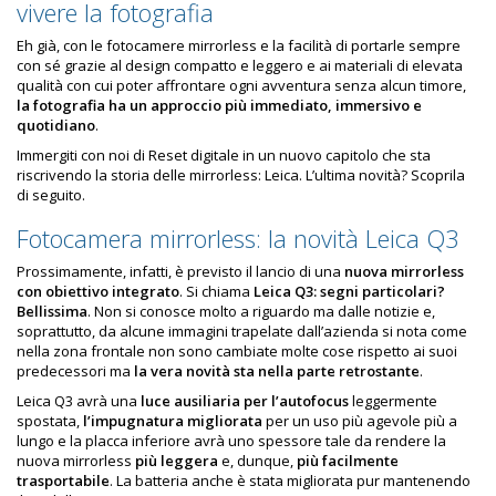
vivere la fotografia
Eh già, con le fotocamere mirrorless e la facilità di portarle sempre
con sé grazie al design compatto e leggero e ai materiali di elevata
qualità con cui poter affrontare ogni avventura senza alcun timore,
la fotografia ha un approccio più immediato, immersivo e
quotidiano
.
Immergiti con noi di Reset digitale in un nuovo capitolo che sta
riscrivendo la storia delle mirrorless: Leica. L’ultima novità? Scoprila
di seguito.
Fotocamera mirrorless: la novità Leica Q3
Prossimamente, infatti, è previsto il lancio di una
nuova mirrorless
con obiettivo integrato
. Si chiama
Leica Q3: segni particolari?
Bellissima
. Non si conosce molto a riguardo ma dalle notizie e,
soprattutto, da alcune immagini trapelate dall’azienda si nota come
nella zona frontale non sono cambiate molte cose rispetto ai suoi
predecessori ma
la vera novità sta nella parte retrostante
.
Leica Q3 avrà una
luce ausiliaria per l’autofocus
leggermente
spostata,
l’impugnatura migliorata
per un uso più agevole più a
lungo e la placca inferiore avrà uno spessore tale da rendere la
nuova mirrorless
più leggera
e, dunque,
più facilmente
trasportabile
. La batteria anche è stata migliorata pur mantenendo