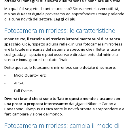
ottenere immagini di elevata qualità senza rinunciare allo stile
.
Ma qual è il segreto di tanto successo? Sicuramente la
versatilità,
ma noi di Reset digitale proveremo ad approfondire il tema parlando
di alcune novità del settore.
Leggi di più
.
Fotocamera mirrorless: le caratteristiche
Innanzitutto,
il termine mirrorless letteralmente vuol dire senza
specchio
. Cioè, rispetto ad una reflex, in una fotocamera mirrorless
vi è la totale mancanza del sistema a specchio che riflette la luce e
così guadagni spazio e puoi osservare direttamente dal mirino la
scena e immaginare il risultato finale.
Detto questo, le fotocamere mirrorless sono
dotate di sensore
:
-
Micro Quarto-Terzi
-
APS-C
-
Full-Frame.
Diversi i brand che si sono tuffati in questo mondo ciascuno con
una propria proposta
interessante
: dai giganti Nikon e Canon a
Panasonic, Olympus e Leica tante le novità pronte a sorprendere e a
farti cambiare visione del mondo.
Fotocamera mirrorless: cambia il modo di