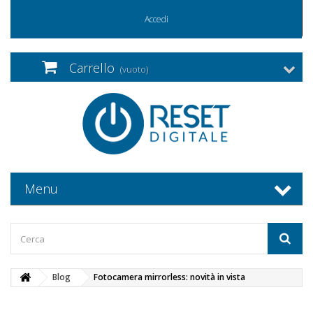
Accedi
Carrello
(vuoto)
Menu
Blog
Fotocamera mirrorless: novità in vista