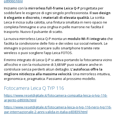
p89060.html
Iniziamo con la
mirrorless full-frame Leica Q-P
progettata per
soddisfare le esigenze di ogni singolo professionista.
Il suo design
è elegante e discreto, i materiali di elevata qualità.
La scritta
Leica è incisa sulla calotta, una finitura smaltata in nero opaco ne
completa l’immagine e una cinghia in pelle marrone ne facilita il
trasporto. Nuovo il pulsante di scatto.
La nuova mirrorless Leica Q-P monta un
modulo Wi-Fi integrato
che
facilita la condivisione delle foto e dei video sui social network. Le
immagini si possono scaricare sullo smartphone tramite rete
wireless o puoi scegliere l’app Leica FOTOS.
Il mirino integrato di Leica Q-P si attiva portando la fotocamera vicino
all’occhio e con la risoluzione di 3,68 MP puoi scattare anche in
controluce senza perderti alcun dettaglio.
L’autofocus offre la
migliore nitidezza alla massima velocità
. Una mirrorless intuitiva,
ergonomica e, pragmatica. Passiamo al prossimo modello.
Fotocamera Leica Q TYP 116
https://www.resetdigitale.it/fotocamera-compatta-leica-q-typ-116-
argento-p89306.html
https://www.resetdigitale.it/fotocamera-leica-q-typ-116-nero-typ116-
gar-internazionale-2-anni-valida-in-italia-p83839.html