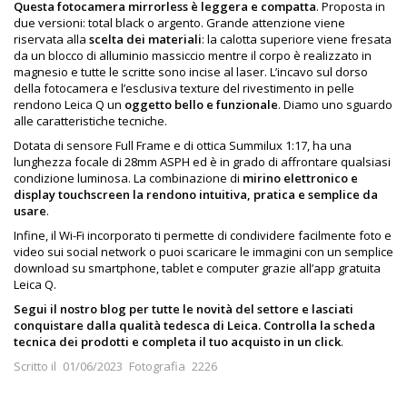
Questa fotocamera mirrorless è leggera e compatta
. Proposta in
due versioni: total black o argento. Grande attenzione viene
riservata alla
scelta dei materiali
: la calotta superiore viene fresata
da un blocco di alluminio massiccio mentre il corpo è realizzato in
magnesio e tutte le scritte sono incise al laser. L’incavo sul dorso
della fotocamera e l’esclusiva texture del rivestimento in pelle
rendono Leica Q un
oggetto bello e funzionale
. Diamo uno sguardo
alle caratteristiche tecniche.
Dotata di sensore Full Frame e di ottica Summilux 1:17, ha una
lunghezza focale di 28mm ASPH ed è in grado di affrontare qualsiasi
condizione luminosa. La combinazione di
mirino elettronico e
display touchscreen la rendono intuitiva, pratica e semplice da
usare
.
Infine, il Wi-Fi incorporato ti permette di condividere facilmente foto e
video sui social network o puoi scaricare le immagini con un semplice
download su smartphone, tablet e computer grazie all’app gratuita
Leica Q.
Segui il nostro blog per tutte le novità del settore e lasciati
conquistare dalla qualità tedesca di Leica. Controlla la scheda
tecnica dei prodotti e completa il tuo acquisto in un click
.
Scritto il
01/06/2023
Fotografia
2226