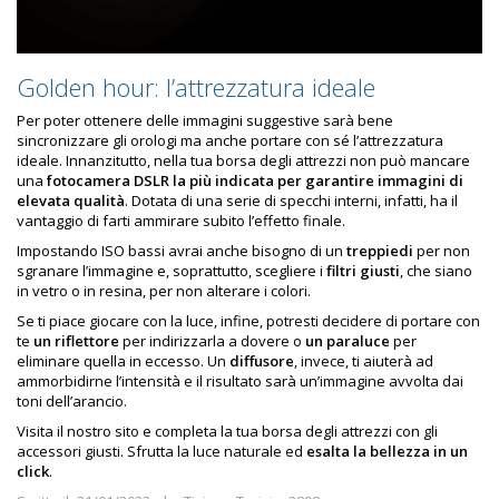
Golden hour: l’attrezzatura ideale
Per poter ottenere delle immagini suggestive sarà bene
sincronizzare gli orologi ma anche portare con sé l’attrezzatura
ideale. Innanzitutto, nella tua borsa degli attrezzi non può mancare
una
fotocamera DSLR la più indicata per garantire immagini di
elevata qualità
. Dotata di una serie di specchi interni, infatti, ha il
vantaggio di farti ammirare subito l’effetto finale.
Impostando ISO bassi avrai anche bisogno di un
treppiedi
per non
sgranare l’immagine e, soprattutto, scegliere i
filtri giusti
, che siano
in vetro o in resina, per non alterare i colori.
Se ti piace giocare con la luce, infine, potresti decidere di portare con
te
un riflettore
per indirizzarla a dovere o
un paraluce
per
eliminare quella in eccesso. Un
diffusore
, invece, ti aiuterà ad
ammorbidirne l’intensità e il risultato sarà un’immagine avvolta dai
toni dell’arancio.
Visita il nostro sito e completa la tua borsa degli attrezzi con gli
accessori giusti. Sfrutta la luce naturale ed
esalta la bellezza in un
click
.