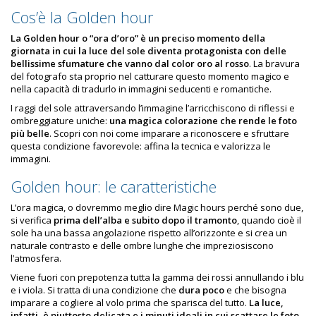
Cos’è la Golden hour
La Golden hour o “ora d’oro” è un preciso momento della
giornata in cui la luce del sole diventa protagonista con delle
bellissime sfumature che vanno dal color oro al rosso
. La bravura
del fotografo sta proprio nel catturare questo momento magico e
nella capacità di tradurlo in immagini seducenti e romantiche.
I raggi del sole attraversando l’immagine l’arricchiscono di riflessi e
ombreggiature uniche:
una magica colorazione che rende le foto
più belle
. Scopri con noi come imparare a riconoscere e sfruttare
questa condizione favorevole: affina la tecnica e valorizza le
immagini.
Golden hour: le caratteristiche
L’ora magica, o dovremmo meglio dire Magic hours perché sono due,
si verifica
prima dell’alba e subito dopo il tramonto
, quando cioè il
sole ha una bassa angolazione rispetto all’orizzonte e si crea un
naturale contrasto e delle ombre lunghe che impreziosiscono
l’atmosfera.
Viene fuori con prepotenza tutta la gamma dei rossi annullando i blu
e i viola. Si tratta di una condizione che
dura poco
e che bisogna
imparare a cogliere al volo prima che sparisca del tutto.
La luce,
infatti, è piuttosto delicata e i minuti ideali in cui scattare le foto