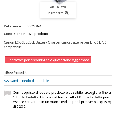
Visualizza
ingrandito
Reference:
RS00022824
Condizione
Nuovo prodotto
Canon LC-E6E LCE6E Battery Charger caricabatterie per LP-E6 LPE6
compatibile
Contattaci per disponibilità e quotazione aggiornata
Avvisami quando disponibile
Con l'acquisto di questo prodotto è possibile raccogliere fino a
1
Punto Fedeltà
. Il totale del tuo carrello
1
Punto Fedeltà
può
essere convertito in un buono (valido per il prossimo acquisto)
di
0,20 €
.