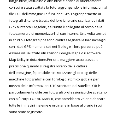
longitudine, latitudine e altitudine e anche di orientamento
con cui è stata scattata la foto, aggiungendo le informazioni al
file EXIF dellimmagine.La funzione GPS Logger permette ai
fotografi di tenere traccia del loro itinerario scaricando i dati
GPS a intervalli regolari, se l'unità è collegata al corpo della
fotocamera o di memorizzarli al suo interno. Una volta tornati
in studio, i fotografi possono contrassegnare le loro immagini
con i dati GPS memorizzati nei file log e il loro percorso può
essere visualizzato utilizzando Google Maps o il software
Map Utility in dotazione.Per una maggiore accuratezza e
precisione quando si registra lorario della cattura
dell'immagine, è possibile sincronizzare gli orologi delle
macchine fotografiche con l'orologio atomico globale per
mezzo delle informazioni UTC scaricate dal satellite. Ciò è
particolarmente utile per fotografi professionisti che scattano
con più corpi EOS 5D Mark III, che potrebbero voler elaborare
tutte le immagini insieme e ordinarle in base allorario in cui
sono state registrate.