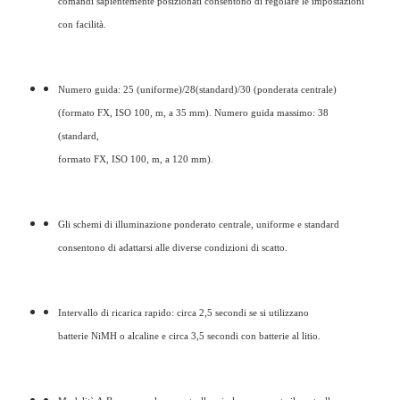
comandi sapientemente posizionati consentono di regolare le impostazioni
con facilità.
Numero guida: 25 (uniforme)/28(standard)/30 (ponderata centrale)
(formato FX, ISO 100, m, a 35 mm). Numero guida massimo: 38
(standard,
formato FX, ISO 100, m, a 120 mm).
Gli schemi di illuminazione ponderato centrale, uniforme e standard
consentono di adattarsi alle diverse condizioni di scatto.
Intervallo di ricarica rapido: circa 2,5 secondi se si utilizzano
batterie NiMH o alcaline e circa 3,5 secondi con batterie al litio.