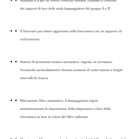
Modalità A:B per un veloce controllo wireless: consente il controllo
dei rapporti di luce delle unità lampeggiatore del gruppo A e B.
Il firmware può essere aggiornato nella fotocamera con un supporto di
archiviazione.
Sistema di protezione termica automatico: segnala, se necessario,
l'eventuale surriscaldamento durante momenti di scatto intenso e lunghi
intervalli di ricarica.
Rilevamento filtro automatico: il lampeggiatore regola
automaticamente le impostazioni della temperatura colore della
fotocamera in base al colore del filtro utilizzato.