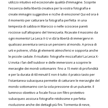
utilizzo intuitivo ed eccezionale qualità d'immagine. Scoprite
l'essenza della libertà creativa per la vostra fotografia e
create immagini suggestive e ricche di emozione! Qui ed ora è
il momento per catturare la fotografia perfetta  in una
tempesta di sabbia in Marocco o nelle scoscese pareti
rocciose sull'altopiano del Venezuela. Ricavate il massimo da
ogni momento! La Leica X-U vi dà la libertà di immergervi in
qualsiasi avventura senza un pensiero al mondo. A prova di
urti e polvere, sfida gli elementi atmosferici e sopporta anche
le piccole cadute. Il risultato: fotografie mozzafiato! La Leica X-
U invita i fan dell'outdoor e delle immersioni a scoprire le
meraviglie dei mondi sottomarini  fino a 15 metri di profondità
e per la durata di 60 minuti! E non è tutto: il pratico tasto per
l'istantanea subacquea permette di catturare le meraviglie del
mondo sottomarino con la sola pressione di un pulsante. Il
luminoso obiettivo a focale fissa con filtro protettivo
subacqueo assicura fotografie nitidissime e perfetta
risoluzione anche dei dettagli più fini. Tormenta di neve,