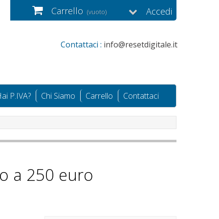
Carrello
Accedi
(vuoto)
Contattaci :
info@resetdigitale.it
ai P.IVA?
Chi Siamo
Carrello
Contattaci
no a 250 euro