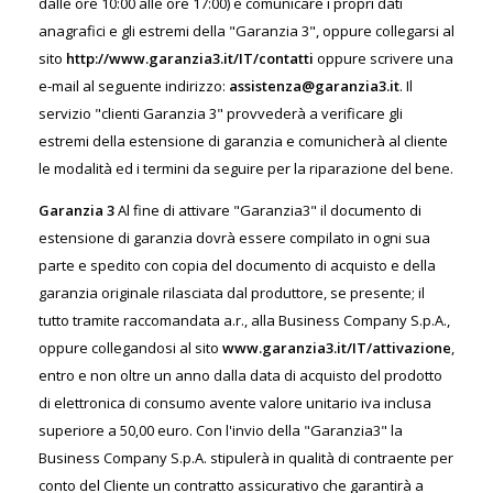
dalle ore 10:00 alle ore 17:00) e comunicare i propri dati
anagrafici e gli estremi della "Garanzia 3", oppure collegarsi al
sito
http://www.garanzia3.it/IT/contatti
oppure scrivere una
e-mail al seguente indirizzo:
assistenza@garanzia3.it
. Il
servizio "clienti Garanzia 3" provvederà a verificare gli
estremi della estensione di garanzia e comunicherà al cliente
le modalità ed i termini da seguire per la riparazione del bene.
Garanzia 3
Al fine di attivare "Garanzia3" il documento di
estensione di garanzia dovrà essere compilato in ogni sua
parte e spedito con copia del documento di acquisto e della
garanzia originale rilasciata dal produttore, se presente; il
tutto tramite raccomandata a.r., alla Business Company S.p.A.,
oppure collegandosi al sito
www.garanzia3.it/IT/attivazione
,
entro e non oltre un anno dalla data di acquisto del prodotto
di elettronica di consumo avente valore unitario iva inclusa
superiore a 50,00 euro. Con l'invio della "Garanzia3" la
Business Company S.p.A. stipulerà in qualità di contraente per
conto del Cliente un contratto assicurativo che garantirà a