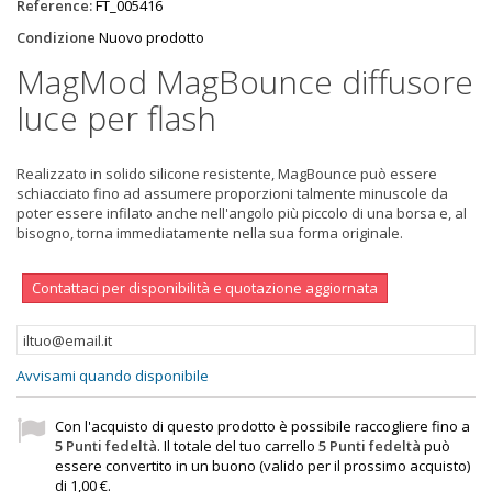
Reference:
FT_005416
Condizione
Nuovo prodotto
MagMod MagBounce diffusore
luce per flash
Realizzato in solido silicone resistente, MagBounce può essere
schiacciato fino ad assumere proporzioni talmente minuscole da
poter essere infilato anche nell'angolo più piccolo di una borsa e, al
bisogno, torna immediatamente nella sua forma originale.
Contattaci per disponibilità e quotazione aggiornata
Avvisami quando disponibile
Con l'acquisto di questo prodotto è possibile raccogliere fino a
5
Punti fedeltà
. Il totale del tuo carrello
5
Punti fedeltà
può
essere convertito in un buono (valido per il prossimo acquisto)
di
1,00 €
.