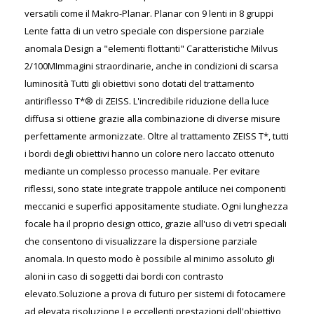
versatili come il Makro-Planar. Planar con 9 lenti in 8 gruppi
Lente fatta di un vetro speciale con dispersione parziale
anomala Design a "elementi flottanti" Caratteristiche Milvus
2/100MImmagini straordinarie, anche in condizioni di scarsa
luminosità Tutti gli obiettivi sono dotati del trattamento
antiriflesso T*® di ZEISS. L'incredibile riduzione della luce
diffusa si ottiene grazie alla combinazione di diverse misure
perfettamente armonizzate. Oltre al trattamento ZEISS T*, tutti
i bordi degli obiettivi hanno un colore nero laccato ottenuto
mediante un complesso processo manuale. Per evitare
riflessi, sono state integrate trappole antiluce nei componenti
meccanici e superfici appositamente studiate. Ogni lunghezza
focale ha il proprio design ottico, grazie all'uso di vetri speciali
che consentono di visualizzare la dispersione parziale
anomala. In questo modo è possibile al minimo assoluto gli
aloni in caso di soggetti dai bordi con contrasto
elevato.Soluzione a prova di futuro per sistemi di fotocamere
ad elevata risoluzione Le eccellenti prestazioni dell'obiettivo