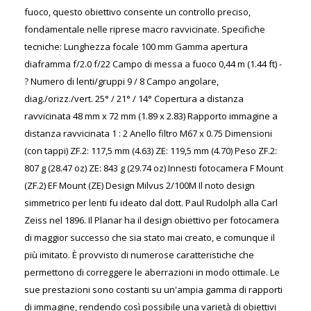
fuoco, questo obiettivo consente un controllo preciso,
fondamentale nelle riprese macro ravvicinate. Specifiche
tecniche: Lunghezza focale 100 mm Gamma apertura
diaframma f/2.0 f/22 Campo di messa a fuoco 0,44 m (1.44 ft) -
? Numero di lenti/gruppi 9 / 8 Campo angolare,
diag./orizz./vert. 25° / 21° / 14° Copertura a distanza
ravvicinata 48 mm x 72 mm (1.89 x 2.83) Rapporto immagine a
distanza ravvicinata 1 : 2 Anello filtro M67 x 0.75 Dimensioni
(con tappi) ZF.2: 117,5 mm (4.63) ZE: 119,5 mm (4.70) Peso ZF.2:
807 g (28.47 oz) ZE: 843 g (29.74 oz) Innesti fotocamera F Mount
(ZF.2) EF Mount (ZE) Design Milvus 2/100M Il noto design
simmetrico per lenti fu ideato dal dott. Paul Rudolph alla Carl
Zeiss nel 1896. Il Planar ha il design obiettivo per fotocamera
di maggior successo che sia stato mai creato, e comunque il
più imitato. È provvisto di numerose caratteristiche che
permettono di correggere le aberrazioni in modo ottimale. Le
sue prestazioni sono costanti su un'ampia gamma di rapporti
di immagine, rendendo così possibile una varietà di obiettivi