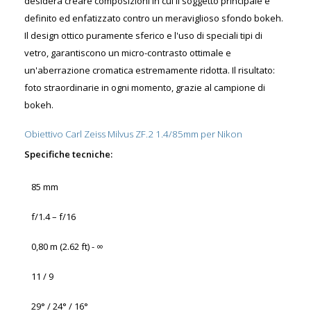
desidera creare composizioni in cui il soggetto principale è
definito ed enfatizzato contro un meraviglioso sfondo bokeh.
Il design ottico puramente sferico e l'uso di speciali tipi di
vetro, garantiscono un micro-contrasto ottimale e
un'aberrazione cromatica estremamente ridotta. Il risultato:
foto straordinarie in ogni momento, grazie al campione di
bokeh.
Obiettivo Carl Zeiss Milvus ZF.2 1.4/85mm per Nikon
Specifiche tecniche:
85 mm
f/1.4 – f/16
0,80 m (2.62 ft) - ∞
11 / 9
29° / 24° / 16°