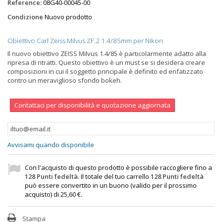
Reference:
08G40-00045-00
Condizione
Nuovo prodotto
Obiettivo Carl Zeiss Milvus ZF.2 1.4/85mm per Nikon
Il nuovo obiettivo ZEISS Milvus 1.4/85 è particolarmente adatto alla
ripresa di ritratti. Questo obiettivo è un must se si desidera creare
composizioni in cui il soggetto principale è definito ed enfatizzato
contro un meraviglioso sfondo bokeh.
Contattaci per disponibilità e quotazione aggiornata
Avvisami quando disponibile
Con l'acquisto di questo prodotto è possibile raccogliere fino a
128
Punti fedeltà
. Il totale del tuo carrello
128
Punti fedeltà
può essere convertito in un buono (valido per il prossimo
acquisto) di
25,60 €
.
Stampa