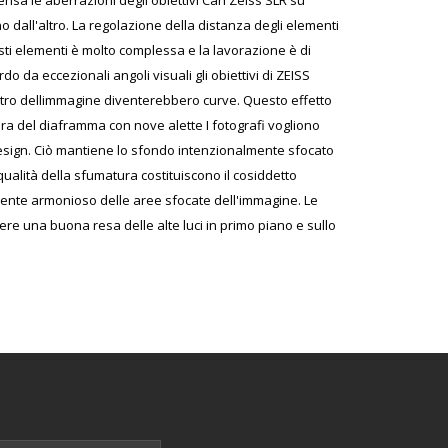
ensa le aberrazioni degli obiettivi Carl Zeiss SLR su
o dall'altro. La regolazione della distanza degli elementi
sti elementi è molto complessa e la lavorazione è di
o da eccezionali angoli visuali gli obiettivi di ZEISS
entro dellimmagine diventerebbero curve. Questo effetto
ura del diaframma con nove alette I fotografi vogliono
esign. Ciò mantiene lo sfondo intenzionalmente sfocato
ualità della sfumatura costituiscono il cosiddetto
larmente armonioso delle aree sfocate dell'immagine. Le
ere una buona resa delle alte luci in primo piano e sullo