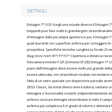
DETTAGLI
Distagon T* 2/25 Scegli una visuale diversa Il Distagon T*
treppiedi puoi fare scatti in grandangolo straordinariam
d'immagine dalla più ampia apertura in poi, il Distagon T* 
quali due lenti con superficie asferica per correggere le 
prospettiva. Specifiche tecniche: Lunghezza focale 25
diag./orizz./vert. 81°/71°/51° Copertura a distanza ravvi
fotocamera Innesto F (ZF.2) Innesto EF (ZE) Distagon T* 
piano dell'immagine deve essere molto più grande della 
essere utilizzata, con straordinari risultati, nei moderni
fatta di un vetro speciale con dispersione parziale anomal
ZEISS Classic, da ormai diversi anni e tuttora, vantano u
immagine e funzionalità costanti, indipendentemente dal
asferico assicura immagini straordinarie in tutto il camp
asferica più complessa è in grado di ridurre o eliminare