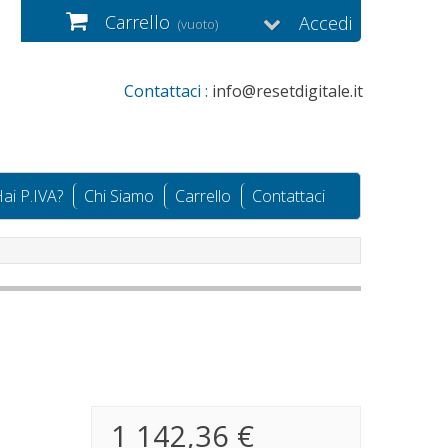
Carrello
Accedi
(vuoto)
Contattaci :
info@resetdigitale.it
ai P.IVA?
Chi Siamo
Carrello
Contattaci
1 142,36 €