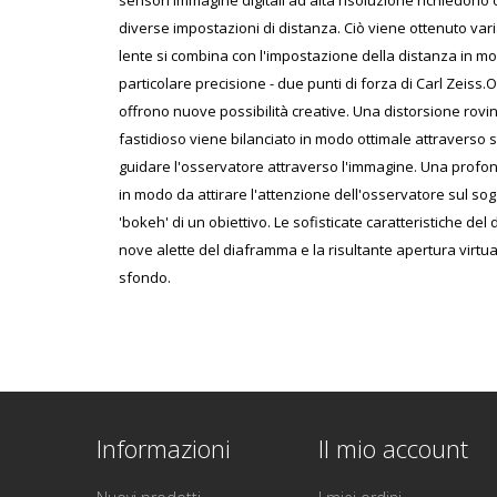
sensori immagine digitali ad alta risoluzione richiedono o
diverse impostazioni di distanza. Ciò viene ottenuto varia
lente si combina con l'impostazione della distanza in mo
particolare precisione - due punti di forza di Carl Zeiss.
offrono nuove possibilità creative. Una distorsione rov
fastidioso viene bilanciato in modo ottimale attraverso 
guidare l'osservatore attraverso l'immagine. Una profo
in modo da attirare l'attenzione dell'osservatore sul sog
'bokeh' di un obiettivo. Le sofisticate caratteristiche de
nove alette del diaframma e la risultante apertura virtua
sfondo.
Informazioni
Il mio account