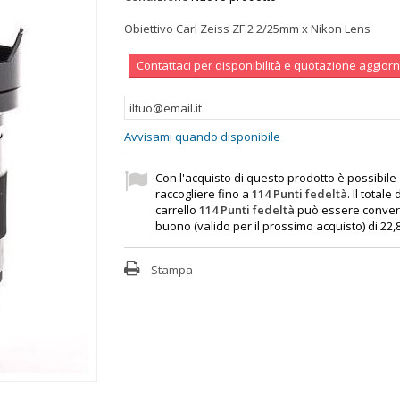
Obiettivo Carl Zeiss ZF.2 2/25mm x Nikon Lens
Contattaci per disponibilità e quotazione aggior
Avvisami quando disponibile
Con l'acquisto di questo prodotto è possibile
raccogliere fino a
114
Punti fedeltà
. Il totale
carrello
114
Punti fedeltà
può essere convert
buono (valido per il prossimo acquisto) di
22,
Stampa