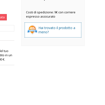
Costi di spedizione: 9€ con corriere
espresso assicurato
nata
Hai trovato il prodotto a
meno?
 del tuo
ito in un
80 €
.