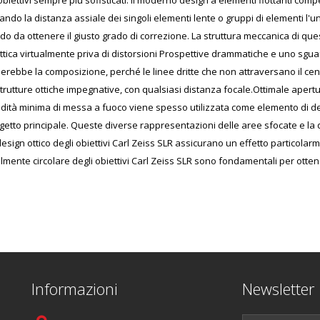
biettivi sempre più sofisticati. Il moderno design a elementi flottanti comp
ndo la distanza assiale dei singoli elementi lente o gruppi di elementi l'un
do da ottenere il giusto grado di correzione. La struttura meccanica di que
Ottica virtualmente priva di distorsioni Prospettive drammatiche e uno sguard
inerebbe la composizione, perché le linee dritte che non attraversano il c
strutture ottiche impegnative, con qualsiasi distanza focale.Ottimale apert
ndità minima di messa a fuoco viene spesso utilizzata come elemento di d
getto principale. Queste diverse rappresentazioni delle aree sfocate e la q
l design ottico degli obiettivi Carl Zeiss SLR assicurano un effetto partico
lmente circolare degli obiettivi Carl Zeiss SLR sono fondamentali per otten
Informazioni
Newsletter