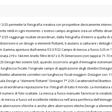
 2/25 permette la fotografia creativa con prospettive decisamente interessant
ente nitidi in ogni momento. L'esteso campo angolare crea un effetto dinami
2/25 raggiunge risultati straordinari, dalla fotografia d'interni a quella di 
distorsioni e un design a elementi flottanti, ti aiutano a catturare i dettag
 mm Gamma apertura diaframma f/2.0 f/22 Campo di messa a fuoco 0.25 m ?
cinata 219 x 144 mm Anello filtro M 67 x 0.75 Dimensioni (con tappi) ø 71-
2/25 Design Nei sistemi SLR, quando occorrono angoli d'immagine estremame
lunghezza focale: l'originale campo di applicazione degli obiettivi Dist
 obiettivi altamente correttivi con lunghezze focali maggiori. Distagon con 11
a Design a "elementi flottanti" Distagon T* 2/25 CaratteristicheObiettivo ZE
na straordinaria reputazione tra i fotografi di tutto il mondo. La montatu
 numero di foto scattate. La messa a fuoco manuale favorisce la creatività
o di messa a fuoco ed eccellente nitidezza nell'area periferica dell'immagin
 le aberrazioni sferiche e anche altre aberrazioni ottiche.Design a element