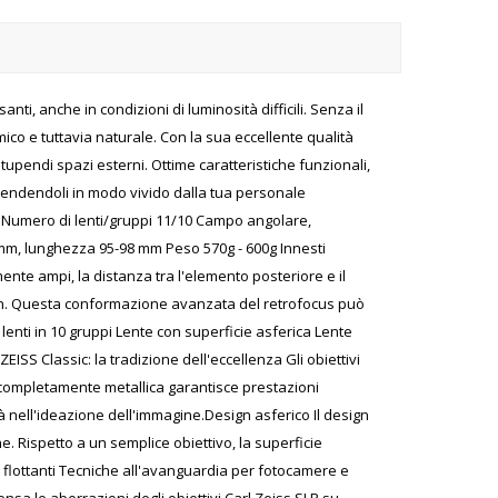
i, anche in condizioni di luminosità difficili. Senza il
co e tuttavia naturale. Con la sua eccellente qualità
stupendi spazi esterni. Ottime caratteristiche funzionali,
li rendendoli in modo vivido dalla tua personale
 Numero di lenti/gruppi 11/10 Campo angolare,
73 mm, lunghezza 95-98 mm Peso 570g - 600g Innesti
nte ampi, la distanza tra l'elemento posteriore e il
agon. Questa conformazione avanzata del retrofocus può
 lenti in 10 gruppi Lente con superficie asferica Lente
ISS Classic: la tradizione dell'eccellenza Gli obiettivi
ra completamente metallica garantisce prestazioni
 nell'ideazione dell'immagine.Design asferico Il design
e. Rispetto a un semplice obiettivo, la superficie
i flottanti Tecniche all'avanguardia per fotocamere e