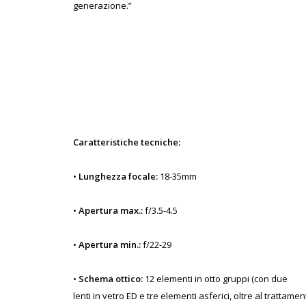
generazione.”
Caratteristiche tecniche:
•
Lunghezza focale:
18-35mm
•
Apertura max.:
f/3.5-4.5
•
Apertura min.:
f/22-29
•
Schema ottico:
12 elementi in otto gruppi (con due
lenti in vetro ED e tre elementi asferici, oltre al trattame