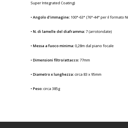
Super Integrated Coating)
•
Angolo d'immagine:
100°-63° (76°-44° per il formato N
•
N. di lamelle del diaframma:
7 (arrotondate)
•
Messa a fuoco minima:
0,28m dal piano focale
•
Dimensioni filtro/attacco:
77mm
•
Diametro x lunghezza:
circa 83 x 95mm
•
Peso:
circa 385g