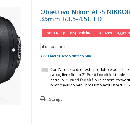
Obiettivo Nikon AF-S NIKKOR
35mm f/3.5-4.5G ED
Contattaci per disponibilità e quotazione aggior
Avvisami quando disponibile
Con l'acquisto di questo prodotto è possibile
raccogliere fino a
71
Punti fedeltà
. Il totale d
carrello
71
Punti fedeltà
può essere converti
buono (valido per il prossimo acquisto) di
14,
Stampa