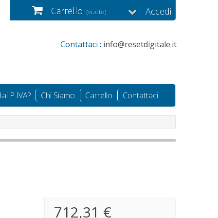
Carrello
Accedi
(vuoto)
Contattaci :
info@resetdigitale.it
ai P.IVA?
Chi Siamo
Carrello
Contattaci
712,31 €