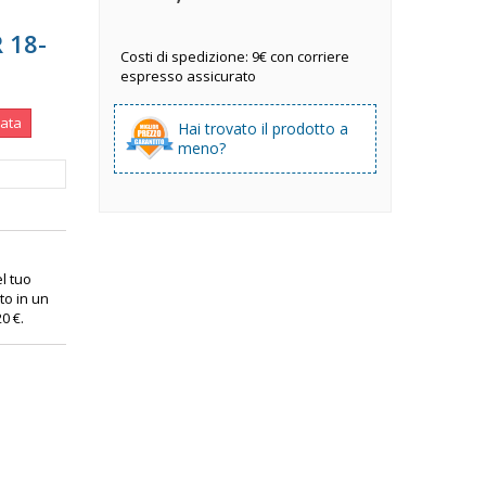
 18-
Costi di spedizione: 9€ con corriere
espresso assicurato
nata
Hai trovato il prodotto a
meno?
el tuo
to in un
20 €
.