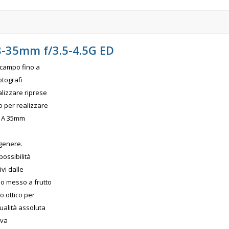
8-35mm f/3.5-4.5G ED
 campo fino a
otografi
alizzare riprese
o per realizzare
à. A 35mm
 genere.
ossibilità
ivi dalle
mo messo a frutto
 ottico per
ualità assoluta
ova