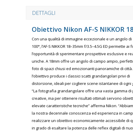
DETTAGLI
Obiettivo Nikon AF-S NIKKOR 1
Con una qualità di immagine eccezionale e un angolo di
100°, l’AF-S NIKKOR 18–35mm f/3.5–4.5G ED permette ai f
l’opportunità di sperimentare prospettive esclusive e re
uniche. A 18mm offre un angolo di campo ampio, perfett
foto di spazi chiusi ed emozionanti panoramiche di citt
l’obiettivo produce i classici scatti grandangolari privi di
distorsione, ideali per cogliere scene istantanee di ogni
“La fotografia grandangolare offre una vasta gamma di p
creative, ma per ottenere risultati ottimali servono obiett
elevate caratteristiche tecniche” afferma Nikon. “Abbia
la nostra decennale conoscenza ed esperienza in campo
realizzare un obiettivo economicamente accessibile di q
in grado di esaltare la potenza delle reflex digitali di nu