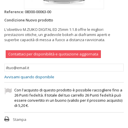
Reference:
08300-00063-00
Condizione
Nuovo prodotto
L'obiettivo M.ZUIKO DIGITAL ED 25mm 1:1.8 offre le migliori
prestazioni ottiche, un gradevole bokeh ai diaframmi aperti e
superbe capacità di messa a fuoco a distanza ravvicinata.
Contattaci per disponibilità e quotazione aggiornata
Avvisami quando disponibile
Con l'acquisto di questo prodotto è possibile raccogliere fino a
26
Punti fedeltà
. Il totale del tuo carrello
26
Punti fedeltà
può
essere convertito in un buono (valido per il prossimo acquisto)
di
5,20 €
.
Stampa