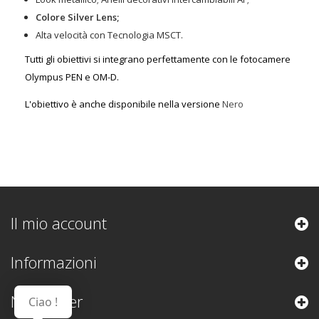
Colore Silver Lens;
Alta velocità con Tecnologia MSCT.
Tutti gli obiettivi si integrano perfettamente con le fotocamere
Olympus PEN e OM-D.
L'obiettivo è anche disponibile nella versione
Nero
Il mio account
Informazioni
Newsletter
Ciao !