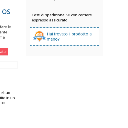
 OS
Costi di spedizione: 9€ con corriere
espresso assicurato
fare le
tente
Hai trovato il prodotto a
ima
meno?
nata
 del tuo
ito in un
20 €
.