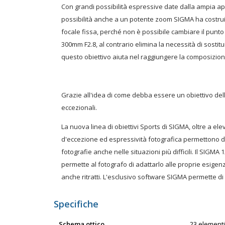
Con grandi possibilità espressive date dalla ampia ape
possibilità anche a un potente zoom SIGMA ha costrui
focale fissa, perché non è possibile cambiare il punto
300mm F2.8, al contrario elimina la necessità di sostitu
questo obiettivo aiuta nel raggiungere la composizio
Grazie all'idea di come debba essere un obiettivo del
eccezionali.
La nuova linea di obiettivi Sports di SIGMA, oltre a el
d'eccezione ed espressività fotografica permettono di 
fotografie anche nelle situazioni più difficili. Il SIG
permette al fotografo di adattarlo alle proprie esigenze 
anche ritratti. L'esclusivo software SIGMA permette d
Specifiche
Schema ottico
23 elementi