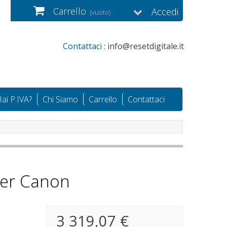
Carrello
Accedi
(vuoto)
Contattaci :
info@resetdigitale.it
ai P.IVA?
Chi Siamo
Carrello
Contattaci
per Canon
3 319,07 €