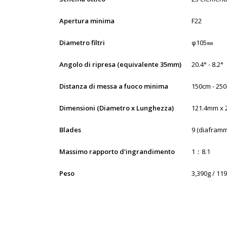
Apertura minima
F22
Diametro filtri
φ105㎜
Angolo di ripresa (equivalente 35mm)
20.4° - 8.2°
Distanza di messa a fuoco minima
150cm - 250c
Dimensioni (Diametro x Lunghezza)
121.4mm x 2
Blades
9 (diafram
Massimo rapporto d'ingrandimento
1：8.1
Peso
3,390g / 119