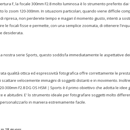
rtura F, la focale 300mm F2.8 molto luminosa è lo strumento preferito dai f
to lo zoom 120-300mm. In situazioni particolari, quando viene difficile c
 di ripresa, non perderete tempo e magari il momento giusto, intenti a sosti
ire le focali fisse e permette, con una semplice zoomata, di ottenere l'inqua
ne desiderata.
la nostra serie Sports, questo soddisfa immediatamente le aspettative dei
evata qualità ottica ed espressività fotografica offre correttamente le prest
scattare velocemente immagini di soggetti distanti e in movimento. Inoltre
MA 120-300mm F2.8 DG OS HSM
｜
Sports è il primo obiettivo che adotta le idee
e abitudini. E' lo strumento ideale per fotografare soggetti molto differenti:
i personalizzarlo in maniera estremamente facile.
 in 18 gruppi