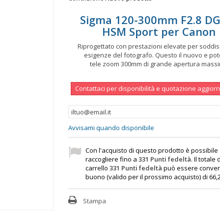
Sigma 120-300mm F2.8 DG
HSM Sport per Canon
Riprogettato con prestazioni elevate per soddis
esigenze del fotografo. Questo il nuovo e po
tele zoom 300mm di grande apertura mass
Contattaci per disponibilità e quotazione aggior
Avvisami quando disponibile
Con l'acquisto di questo prodotto è possibile
raccogliere fino a
331
Punti fedeltà
. Il totale
carrello
331
Punti fedeltà
può essere convert
buono (valido per il prossimo acquisto) di
66,
Stampa