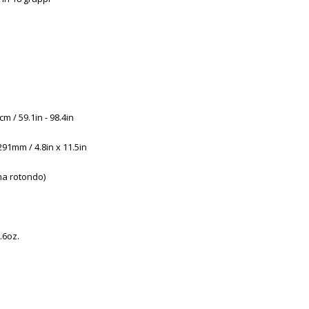
m / 59.1in - 98.4in
91mm / 4.8in x 11.5in
ma rotondo)
.6oz.