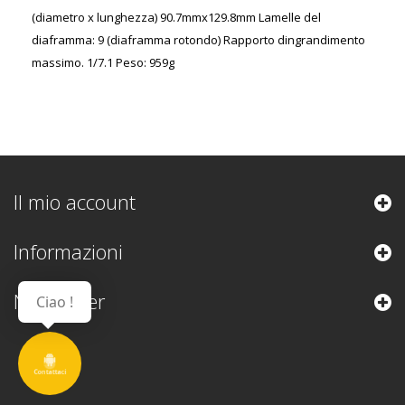
(diametro x lunghezza) 90.7mmx129.8mm Lamelle del
diaframma: 9 (diaframma rotondo) Rapporto dingrandimento
massimo. 1/7.1 Peso: 959g
Il mio account
Informazioni
Newsletter
Ciao !
Contattaci