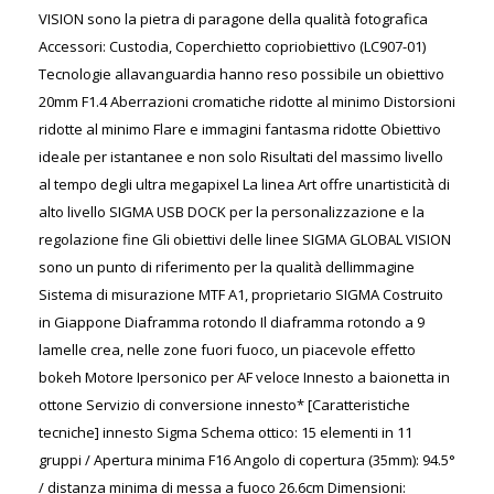
VISION sono la pietra di paragone della qualità fotografica
Accessori: Custodia, Coperchietto copriobiettivo (LC907-01)
Tecnologie allavanguardia hanno reso possibile un obiettivo
20mm F1.4 Aberrazioni cromatiche ridotte al minimo Distorsioni
ridotte al minimo Flare e immagini fantasma ridotte Obiettivo
ideale per istantanee e non solo Risultati del massimo livello
al tempo degli ultra megapixel La linea Art offre unartisticità di
alto livello SIGMA USB DOCK per la personalizzazione e la
regolazione fine Gli obiettivi delle linee SIGMA GLOBAL VISION
sono un punto di riferimento per la qualità dellimmagine
Sistema di misurazione MTF A1, proprietario SIGMA Costruito
in Giappone Diaframma rotondo Il diaframma rotondo a 9
lamelle crea, nelle zone fuori fuoco, un piacevole effetto
bokeh Motore Ipersonico per AF veloce Innesto a baionetta in
ottone Servizio di conversione innesto* [Caratteristiche
tecniche] innesto Sigma Schema ottico: 15 elementi in 11
gruppi / Apertura minima F16 Angolo di copertura (35mm): 94.5°
/ distanza minima di messa a fuoco 26.6cm Dimensioni: