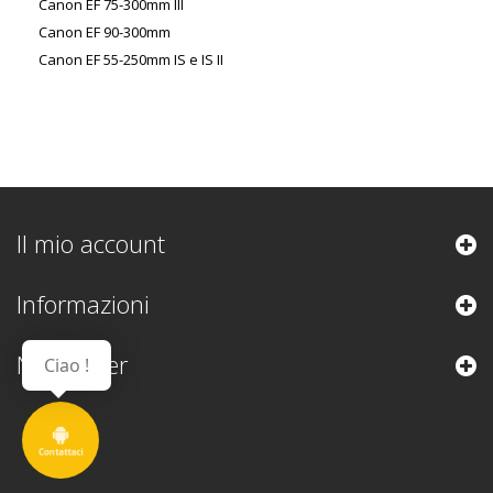
Canon EF 75-300mm III
Canon EF 90-300mm
Canon EF 55-250mm IS e IS II
Il mio account
Informazioni
Newsletter
Ciao !
Contattaci