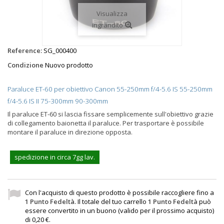
Visualizza
ingrandito
Reference:
SG_000400
Condizione
Nuovo prodotto
Paraluce ET-60 per obiettivo Canon 55-250mm f/4-5.6 IS 55-250mm
f/4-5.6 IS II 75-300mm 90-300mm
Il paraluce ET-60 si lascia fissare semplicemente sull'obiettivo grazie
di collegamento baionetta il paraluce. Per trasportare è possibile
montare il paraluce in direzione opposta.
spedizione in circa 7gg lav.
Con l'acquisto di questo prodotto è possibile raccogliere fino a
1
Punto Fedeltà
. Il totale del tuo carrello
1
Punto Fedeltà
può
essere convertito in un buono (valido per il prossimo acquisto)
di
0,20 €
.