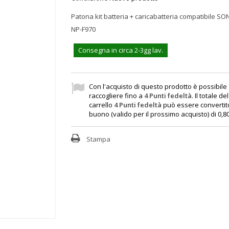
Patona kit batteria + caricabatteria compatibile S
NP-F970
Consegna in circa 2-3gg lav.
Con l'acquisto di questo prodotto è possibile
raccogliere fino a
4
Punti fedeltà
. Il totale de
carrello
4
Punti fedeltà
può essere convertit
buono (valido per il prossimo acquisto) di
0,8
Stampa