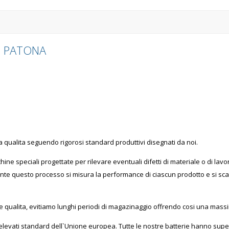
di PATONA
a qualita seguendo rigorosi standard produttivi disegnati da noi.
hine speciali progettate per rilevare eventuali difetti di materiale o di la
rante questo processo si misura la performance di ciascun prodotto e si sca
e qualita, evitiamo lunghi periodi di magazinaggio offrendo cosi una massima
 elevati standard dell`Unione europea. Tutte le nostre batterie hanno supera