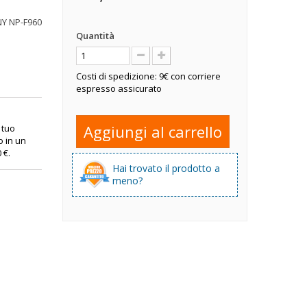
ONY NP-F960
Quantità
Costi di spedizione: 9€ con corriere
espresso assicurato
Aggiungi al carrello
l tuo
o in un
0 €
.
Hai trovato il prodotto a
meno?