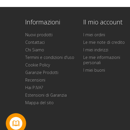
Informazioni
Il mio account
Nuovi prodotti
I miei ordini
Contattaci
Le mie note di credito
Chi Siamo
I miei indirizzi
Termini e condizioni d'uso
Le mie informazioni
personali
Cookie Policy
I miei buoni
Garanzie Prodotti
Recensioni
Hai P.IVA?
Estensioni di Garanzia
Mappa del sito
Contattaci