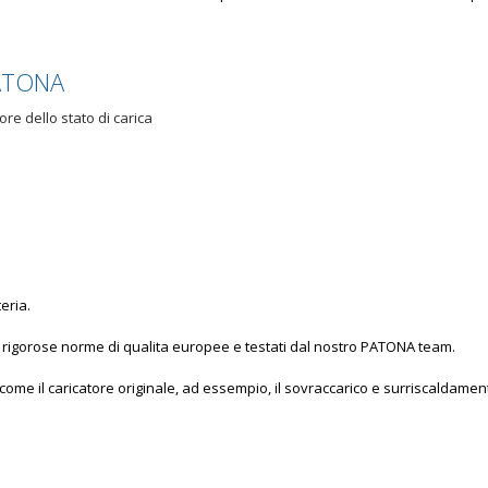
PATONA
re dello stato di carica
eria.
o di rigorose norme di qualita europee e testati dal nostro PATONA team.
, come il caricatore originale, ad essempio, il sovraccarico e surriscaldamen