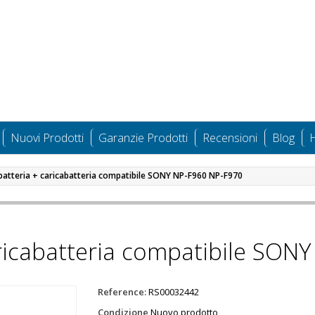
Nuovi Prodotti
Garanzie Prodotti
Recensioni
Blog
H
 batteria + caricabatteria compatibile SONY NP-F960 NP-F970
aricabatteria compatibile SO
Reference:
RS00032442
Condizione
Nuovo prodotto