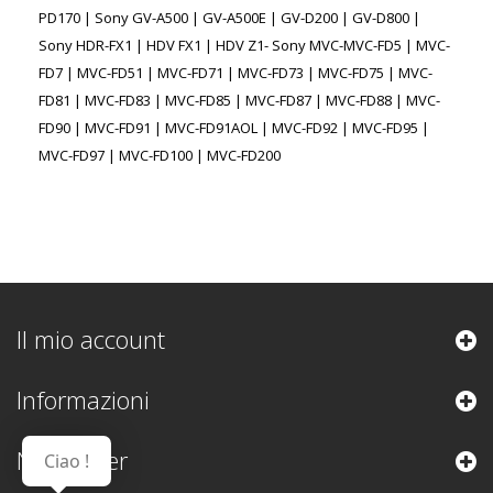
PD170 | Sony GV-A500 | GV-A500E | GV-D200 | GV-D800 |
Sony HDR-FX1 | HDV FX1 | HDV Z1- Sony MVC-MVC-FD5 | MVC-
FD7 | MVC-FD51 | MVC-FD71 | MVC-FD73 | MVC-FD75 | MVC-
FD81 | MVC-FD83 | MVC-FD85 | MVC-FD87 | MVC-FD88 | MVC-
FD90 | MVC-FD91 | MVC-FD91AOL | MVC-FD92 | MVC-FD95 |
MVC-FD97 | MVC-FD100 | MVC-FD200
Il mio account
Informazioni
Newsletter
Ciao !