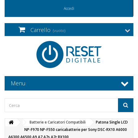
Accedi
Carrello
(vuoto)
Menu
Batterie e Caricatori Compatibili
Patona Single LCD
NP-F970 NP-F550 caricabatterie per Sony DSC-RX10 A6000
A6300 A6500 A9 A7 A7s A7r RX100