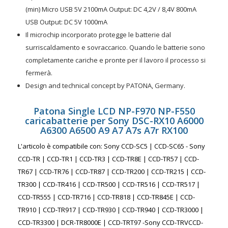
(min) Micro USB 5V 2100mA Output: DC 4,2V / 8,4V 800mA
USB Output: DC 5V 1000mA
Il microchip incorporato protegge le batterie dal
surriscaldamento e sovraccarico. Quando le batterie sono
completamente cariche e pronte per il lavoro il processo si
fermerà.
Design and technical concept by PATONA, Germany.
Patona Single LCD NP-F970 NP-F550
caricabatterie per Sony DSC-RX10 A6000
A6300 A6500 A9 A7 A7s A7r RX100
L'articolo è compatibile con: Sony CCD-SC5 | CCD-SC65 - Sony
CCD-TR | CCD-TR1 | CCD-TR3 | CCD-TR8E | CCD-TR57 | CCD-
TR67 | CCD-TR76 | CCD-TR87 | CCD-TR200 | CCD-TR215 | CCD-
TR300 | CCD-TR416 | CCD-TR500 | CCD-TR516 | CCD-TR517 |
CCD-TR555 | CCD-TR716 | CCD-TR818 | CCD-TR845E | CCD-
TR910 | CCD-TR917 | CCD-TR930 | CCD-TR940 | CCD-TR3000 |
CCD-TR3300 | DCR-TR8000E | CCD-TRT97 -Sony CCD-TRVCCD-