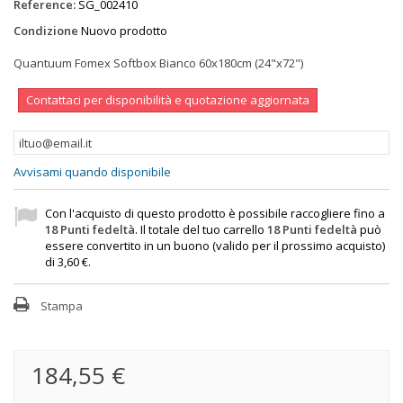
Reference:
SG_002410
Condizione
Nuovo prodotto
Quantuum Fomex Softbox Bianco 60x180cm (24"x72")
Contattaci per disponibilità e quotazione aggiornata
Avvisami quando disponibile
Con l'acquisto di questo prodotto è possibile raccogliere fino a
18
Punti fedeltà
. Il totale del tuo carrello
18
Punti fedeltà
può
essere convertito in un buono (valido per il prossimo acquisto)
di
3,60 €
.
Stampa
184,55 €