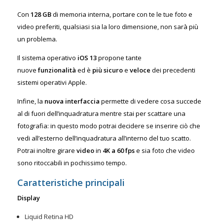
Con
128 GB
di memoria interna, portare con te le tue foto e
video preferiti, qualsiasi sia la loro dimensione, non sarà più
un problema.
Il sistema operativo
iOS 13
propone tante
nuove
funzionalità
ed è
più sicuro
e
veloce
dei precedenti
sistemi operativi Apple.
Infine, la
nuova interfaccia
permette di vedere cosa succede
al di fuori dell’inquadratura mentre stai per scattare una
fotografia: in questo modo potrai decidere se inserire ciò che
vedi all’esterno dell’inquadratura all’interno del tuo scatto.
Potrai inoltre girare
video
in
4K a 60 fps
e sia foto che video
sono ritoccabili in pochissimo tempo.
Caratteristiche principali
Display
Liquid Retina HD