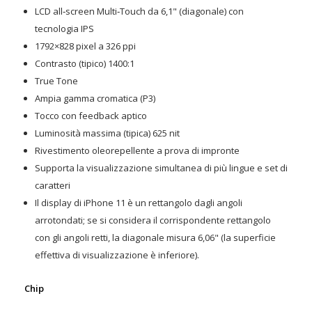
LCD all‑screen Multi‑Touch da 6,1" (diagonale) con
tecnologia IPS
1792×828 pixel a 326 ppi
Contrasto (tipico) 1400:1
True Tone
Ampia gamma cromatica (P3)
Tocco con feedback aptico
Luminosità massima (tipica) 625 nit
Rivestimento oleorepellente a prova di impronte
Supporta la visualizzazione simultanea di più lingue e set di
caratteri
Il display di iPhone 11 è un rettangolo dagli angoli
arrotondati; se si considera il corrispondente rettangolo
con gli angoli retti, la diagonale misura 6,06" (la superficie
effettiva di visualizzazione è inferiore).
Chip