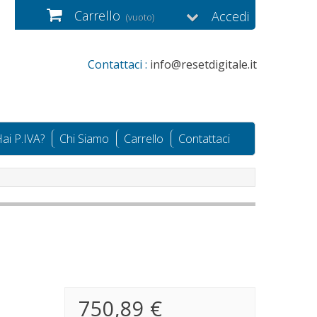
Carrello
Accedi
(vuoto)
Contattaci :
info@resetdigitale.it
ai P.IVA?
Chi Siamo
Carrello
Contattaci
750,89 €