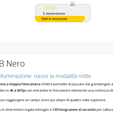
1
recensione
Vedi le recensioni
B Nero
illuminazione: nasce la modalità notte
tema a doppia fotocamera
infatti ti permette di passare dal grandangolo al
ideo in
4K a 60 fps
con entrambe le fotocamere ottenendo una ricchezza di de
uoi raggiungere un campo visivo più ampio di quattro volte superiore.
ie in slow motion regala immagini a
120 fotogrammi al secondo
per cattur