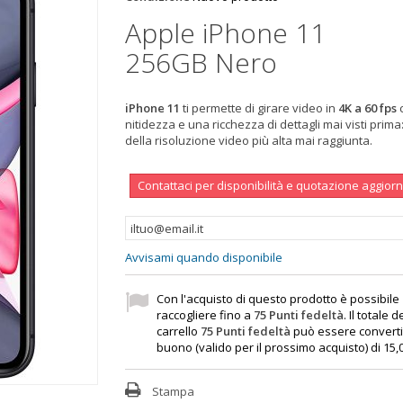
Apple iPhone 11
256GB Nero
iPhone 11
ti permette di girare video in
4K a 60 fps
nitidezza e una ricchezza di dettagli mai visti prima
della risoluzione video più alta mai raggiunta.
Contattaci per disponibilità e quotazione aggior
Avvisami quando disponibile
Con l'acquisto di questo prodotto è possibile
raccogliere fino a
75
Punti fedeltà
. Il totale d
carrello
75
Punti fedeltà
può essere converti
buono (valido per il prossimo acquisto) di
15,
Stampa