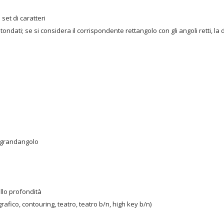
set di caratteri
tondati; se si considera il corrispondente rettangolo con gli angoli retti, la 
‑grandangolo
llo profondità
grafico, contouring, teatro, teatro b/n, high key b/n)