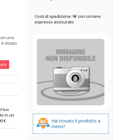
Costi di spedizione: 9€ con corriere
espresso assicurato
con una
: è dotato
nata
el tuo
to in un
Hai trovato il prodotto a
00 €
.
meno?