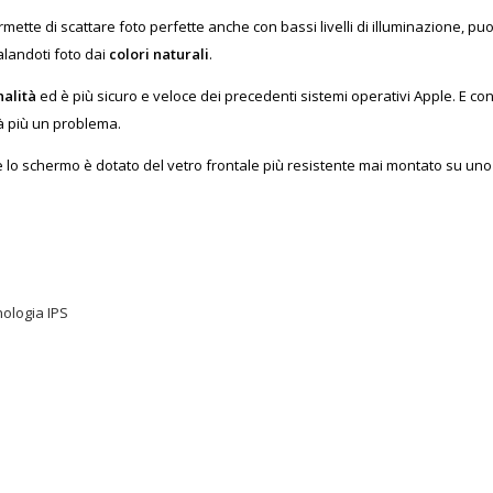
mette di scattare foto perfette anche con bassi livelli di illuminazione, puo
landoti foto dai
colori naturali
.
alità
ed è più sicuro e veloce dei precedenti sistemi operativi Apple. E co
rà più un problema.
i e lo schermo è dotato del vetro frontale più resistente mai montato su u
nologia IPS