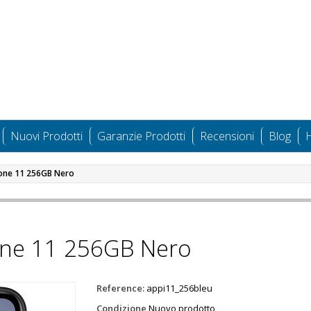
Nuovi Prodotti
Garanzie Prodotti
Recensioni
Blog
H
one 11 256GB Nero
one 11 256GB Nero
Reference:
appi11_256bleu
Condizione
Nuovo prodotto