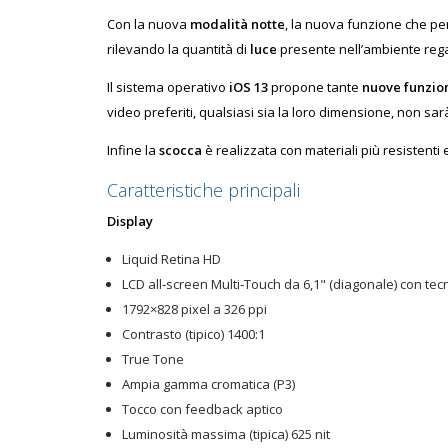
Con la nuova
modalità notte
, la nuova funzione che per
rilevando la quantità di
luce
presente nell’ambiente rega
Il sistema operativo
iOS 13
propone tante
nuove funzion
video preferiti, qualsiasi sia la loro dimensione, non sa
Infine la
scocca
è realizzata con materiali più resistent
Caratteristiche principali
Display
Liquid Retina HD
LCD all‑screen Multi‑Touch da 6,1" (diagonale) con tec
1792×828 pixel a 326 ppi
Contrasto (tipico) 1400:1
True Tone
Ampia gamma cromatica (P3)
Tocco con feedback aptico
Luminosità massima (tipica) 625 nit