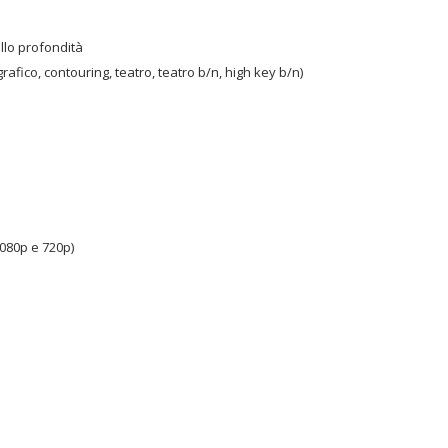
llo profondità
grafico, contouring, teatro, teatro b/n, high key b/n)
1080p e 720p)