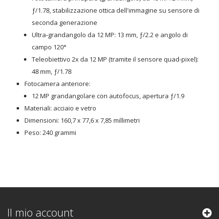
ƒ/1.78, stabilizzazione ottica dell'immagine su sensore di
seconda generazione
Ultra‑grandangolo da 12 MP: 13 mm, ƒ/2.2 e angolo di
campo 120°
Teleobiettivo 2x da 12 MP (tramite il sensore quad-pixel):
48 mm, ƒ/1.78
Fotocamera anteriore:
12 MP grandangolare con autofocus, apertura ƒ/1.9
Materiali:
acciaio e vetro
Dimensioni:
160,7 x 77,6 x 7,85 millimetri
Peso:
240 grammi
Il mio account