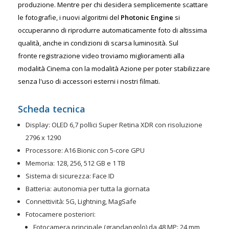
produzione. Mentre per chi desidera semplicemente scattare
le fotografie, i nuovi algoritmi del
Photonic Engine
si
occuperanno di riprodurre automaticamente foto di altissima
qualità, anche in condizioni di scarsa luminosità. Sul
fronte
registrazione video
troviamo miglioramenti alla
modalità Cinema con la modalità Azione per poter stabilizzare
senza l'uso di accessori esterni i nostri filmati.
Scheda tecnica
Display:
OLED 6,7 pollici Super Retina XDR con risoluzione
2796 x 1290
Processore:
A16 Bionic con 5-core GPU
Memoria:
128, 256, 512 GB e 1 TB
Sistema di sicurezza:
Face ID
Batteria:
autonomia per tutta la giornata
Connettività:
5G, Lightning, MagSafe
Fotocamere posteriori:
Fotocamera principale (grandangolo) da 48 MP: 24 mm,