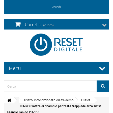
Accedi
Carrello
(vuoto)
Menu
Usato, ricondizionato ed ex-demo
Outlet
BENRO Piastra di ricambio per testa treppiede arca swiss
sgancio rapido PU-150