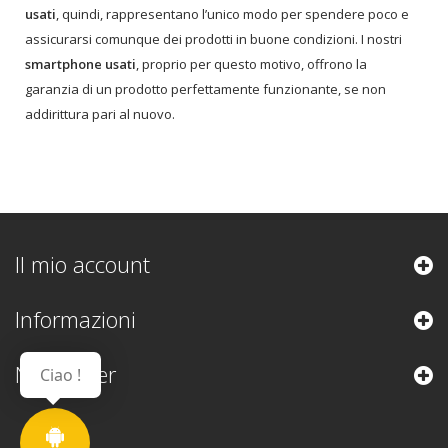
usati
, quindi, rappresentano l’unico modo per spendere poco e
assicurarsi comunque dei prodotti in buone condizioni. I nostri
smartphone usati
, proprio per questo motivo, offrono la
garanzia di un prodotto perfettamente funzionante, se non
addirittura pari al nuovo.
Il mio account
Informazioni
Newsletter
Ciao !