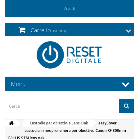
Accedi
Carrello
(vuoto)
Menu
Custodie per obiettivi e Lens Oak
easyCover
custodia in neoprene nera per obiettivo Canon RF 800mm
F/11 IS STM lens oak