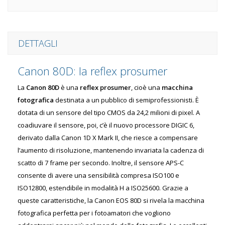
DETTAGLI
Canon 80D: la reflex prosumer
La
Canon 80D
è una
reflex prosumer
, cioè una
macchina
fotografica
destinata a un pubblico di semiprofessionisti. È
dotata di un sensore del tipo CMOS da 24,2 milioni di pixel. A
coadiuvare il sensore, poi, c’è il nuovo processore DIGIC 6,
derivato dalla Canon 1D X Mark II, che riesce a compensare
l’aumento di risoluzione, mantenendo invariata la cadenza di
scatto di 7 frame per secondo. Inoltre, il sensore APS-C
consente di avere una sensibilità compresa ISO100 e
ISO12800, estendibile in modalità H a ISO25600. Grazie a
queste caratteristiche, la Canon EOS 80D si rivela la macchina
fotografica perfetta per i fotoamatori che vogliono