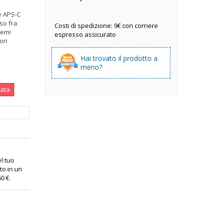
e APS-C
so fra
Costi di spedizione: 9€ con corriere
semi
espresso assicurato
ori
Hai trovato il prodotto a
meno?
nata
el tuo
to in un
60 €
.