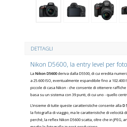
DETTAGLI
Nikon D5600, la entry level per fot
La
Nikon D5600
deriva dalla D5500, di cui eredita numeros
a 25.600 ISO, eventualmente espandibile fino a 102.400 I
piccole di casa Nikon - che consente di ottenere raffiche
basa su un sistema con 39 punti, di cui uno - quello centr
L’insieme di tutte queste caratteristiche consente alla
D 
la fotografia di viaggio, ma le caratteristiche di velocit
perché, la reflex Nikon D5600 scatta, oltre che in JPEG, a
meglio le fotografie in post-produzione.