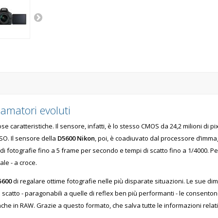
oamatori evoluti
e caratteristiche. Il sensore, infatti, è lo stesso CMOS da 24,2 milioni di pi
SO. Il sensore della
D5600 Nikon
, poi, è coadiuvato dal processore d’imma
 di fotografie fino a 5 frame per secondo e tempi di scatto fino a 1/4000. P
ale - a croce.
5600
di regalare ottime fotografie nelle più disparate situazioni. Le sue dime
à di scatto - paragonabili a quelle di reflex ben più performanti - le consen
nche in RAW. Grazie a questo formato, che salva tutte le informazioni relati