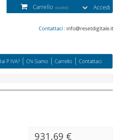
Carrello
Accedi
(vuoto)
Contattaci :
info@resetdigitale.it
ai P.IVA?
Chi Siamo
Carrello
Contattaci
931,69 €