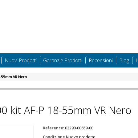
Nuovi Prodotti
Garanzie Prodotti
Recensioni
Blog
H
8-55mm VR Nero
0 kit AF-P 18-55mm VR Nero
Reference:
02290-00659-00
Condizione
Nuovo prodotto