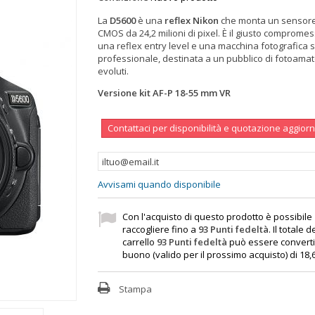
La
D5600
è una
reflex Nikon
che monta un sensor
CMOS da 24,2 milioni di pixel. È il giusto compromes
una reflex entry level e una macchina fotografica 
professionale, destinata a un pubblico di fotoamat
evoluti.
Versione kit AF-P 18-55 mm VR
Contattaci per disponibilità e quotazione aggior
Avvisami quando disponibile
Con l'acquisto di questo prodotto è possibile
raccogliere fino a
93
Punti fedeltà
. Il totale d
carrello
93
Punti fedeltà
può essere converti
buono (valido per il prossimo acquisto) di
18,
Stampa