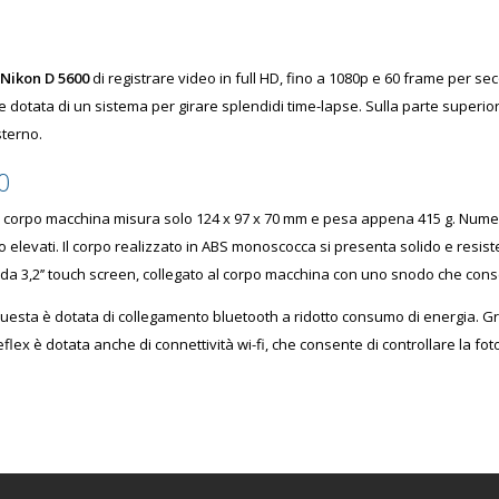
Nikon D 5600
di registrare video in full HD, fino a 1080p e 60 frame per s
dotata di un sistema per girare splendidi time-lapse. Sulla parte superiore
sterno.
00
il corpo macchina misura solo 124 x 97 x 70 mm e pesa appena 415 g. Numeri
elevati. Il corpo realizzato in ABS monoscocca si presenta solido e resiste
 da 3,2’’ touch screen, collegato al corpo macchina con uno snodo che conse
questa è dotata di collegamento bluetooth a ridotto consumo di energia. Gra
eflex è dotata anche di connettività wi-fi, che consente di controllare la f