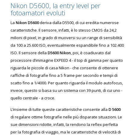
Nikon D5600, la entry level per
fotoamatori evoluti
La
Nikon D5600
deriva dalla D5500, di cui eredita numerose
caratteristiche. Il sensore, infatti, è lo stesso CMOS da 24,2
milioni di pixel, in grado di muoversi su un range di sensibilità
da 100 a 25.600 ISO, eventualmente espandibile fino a 102.400
ISO. Il sensore della
D5600 Nikon
, poi, è coadiuvato dal
processore d’immagine EXPEED 4 - il top di gamma per quanto
riguarda le piccole di casa Nikon - che consente di ottenere
raffiche di fotografie fino a 5 frame per secondo e tempi di
scatto fino a 1/4000. Per quanto riguarda il modulo autofocus,
invece, questo si basa su un sistema con 39 punti, di cui uno -
quello centrale - a croce.
L’insieme di tutte queste caratteristiche consente alla
D 5600
di regalare ottime fotografie nelle più disparate situazioni. Le
sue dimensioni ridotte, infatti, la rendono la reflex perfetta
per la fotografia di viaggio, ma le caratteristiche di velocità di