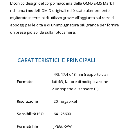
L’iconico design del corpo macchina della OM-D E-M5 Mark III
richiama i modelli OM-D originali ed è stato ulteriormente
migliorato in termini di utilizzo grazie all’aggiunta sul retro di
appoggi per le dita e di un’impugnatura più grande per fornire
un presa più solida sulla fotocamera.
CARATTERISTICHE PRINCIPALI
4/3, 17.4 x 13 mm
(rapporto tra i
Formato
lati 4:3, fattore di moltiplicazione
2.0x rispetto al sensore FF)
Risoluzione
20 megapixel
Sensibilità ISO
64 - 25600
Formati file
JPEG, RAW