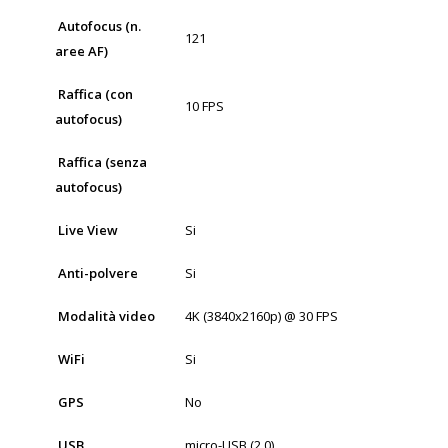
Autofocus (n.
121
aree AF)
Raffica (con
10 FPS
autofocus)
Raffica (senza
autofocus)
Live View
Si
Anti-polvere
Si
Modalità video
4K (3840x2160p) @ 30 FPS
WiFi
Si
GPS
No
USB
micro-USB (2.0)