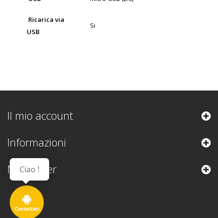
Ricarica via
Si
USB
Il mio account
Informazioni
Newsletter
Ciao !
Contattaci