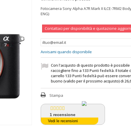
Fotocamera Sony Alpha A7R Mark II ILCE-7RM2 Bod
ENG)
Contattaci per disponibilità e quotazione aggior
Avvisami quando disponibile
Con l'acquisto di questo prodotto è possibile
raccogliere fino a
133
Punti fedeltà
. Il totale
carrello
133
Punti fedeltà
può essere convert
buono (valido per il prossimo acquisto) di
26,
Stampa
1
recensione
Vedi le recensioni