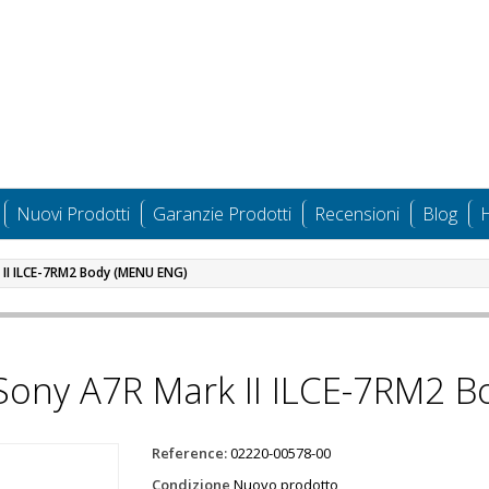
Nuovi Prodotti
Garanzie Prodotti
Recensioni
Blog
H
 II ILCE-7RM2 Body (MENU ENG)
Sony A7R Mark II ILCE-7RM2 
Reference:
02220-00578-00
Condizione
Nuovo prodotto