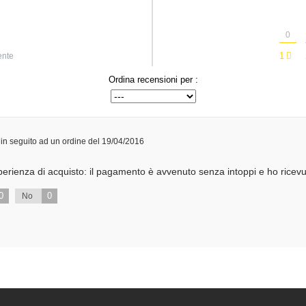
0
1
ente
Ordina recensioni per :
in seguito ad un ordine del 19/04/2016
erienza di acquisto: il pagamento è avvenuto senza intoppi e ho ricevuto
0
0
No