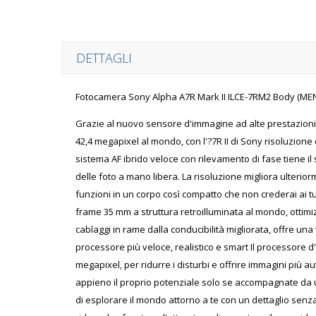
DETTAGLI
Fotocamera Sony Alpha A7R Mark II ILCE-7RM2 Body (ME
Grazie al nuovo sensore d'immagine ad alte prestazioni 
42,4 megapixel al mondo, con l'?7R II di Sony risoluzione
sistema AF ibrido veloce con rilevamento di fase tiene il
delle foto a mano libera. La risoluzione migliora ulterio
funzioni in un corpo così compatto che non crederai ai tuo
frame 35 mm a struttura retroilluminata al mondo, ottimizz
cablaggi in rame dalla conducibilità migliorata, offre una
processore più veloce, realistico e smart Il processore 
megapixel, per ridurre i disturbi e offrire immagini più 
appieno il proprio potenziale solo se accompagnate da un
di esplorare il mondo attorno a te con un dettaglio senza