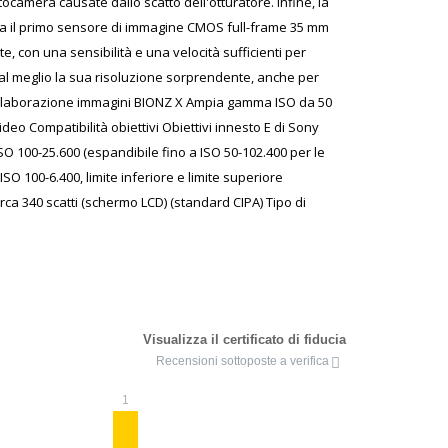
otocamera causate dallo scatto dell'otturatore. Infine, la
bina il primo sensore di immagine CMOS full-frame 35 mm
, con una sensibilità e una velocità sufficienti per
 al meglio la sua risoluzione sorprendente, anche per
 di elaborazione immagini BIONZ X Ampia gamma ISO da 50
deo Compatibilità obiettivi Obiettivi innesto E di Sony
SO 100-25.600 (espandibile fino a ISO 50-102.400 per le
ISO 100-6.400, limite inferiore e limite superiore
circa 340 scatti (schermo LCD) (standard CIPA) Tipo di
Visualizza il certificato di fiducia
Recensioni sottoposte a verifica
1