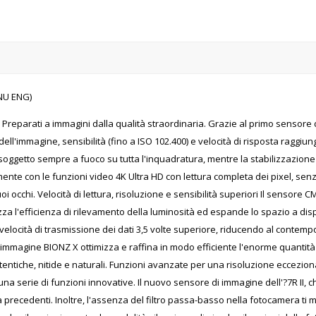
NU ENG)
Preparati a immagini dalla qualità straordinaria. Grazie al primo sensor
 dell'immagine, sensibilità (fino a ISO 102.400) e velocità di risposta ragg
 soggetto sempre a fuoco su tutta l'inquadratura, mentre la stabilizzazione 
rmente con le funzioni video 4K Ultra HD con lettura completa dei pixel, se
i occhi. Velocità di lettura, risoluzione e sensibilità superiori Il sensore
a l'efficienza di rilevamento della luminosità ed espande lo spazio a disposiz
 velocità di trasmissione dei dati 3,5 volte superiore, riducendo al contempo 
d'immagine BIONZ X ottimizza e raffina in modo efficiente l'enorme quantità
autentiche, nitide e naturali. Funzioni avanzate per una risoluzione eccezi
a serie di funzioni innovative. Il nuovo sensore di immagine dell'?7R II, c
 precedenti. Inoltre, l'assenza del filtro passa-basso nella fotocamera ti 