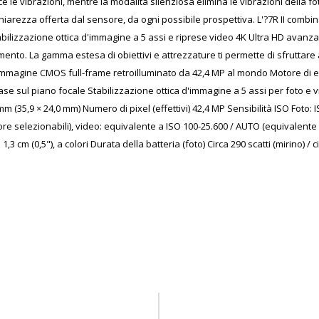
ce le vibrazioni, mentre la modalità silenziosa elimina le vibrazioni della f
chiarezza offerta dal sensore, da ogni possibile prospettiva. L'?7R II com
abilizzazione ottica d'immagine a 5 assi e riprese video 4K Ultra HD avanzate
ento. La gamma estesa di obiettivi e attrezzature ti permette di sfruttare
re di immagine CMOS full-frame retroilluminato da 42,4 MP al mondo Motore
ase sul piano focale Stabilizzazione ottica d'immagine a 5 assi per foto e vi
35,9 × 24,0 mm) Numero di pixel (effettivi) 42,4 MP Sensibilità ISO Foto: I
iore selezionabili), video: equivalente a ISO 100-25.600 / AUTO (equivalente 
3 cm (0,5"), a colori Durata della batteria (foto) Circa 290 scatti (mirino) / 