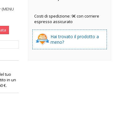
y (MENU
Costi di spedizione: 9€ con corriere
espresso assicurato
nata
Hai trovato il prodotto a
meno?
 del tuo
ito in un
60 €
.