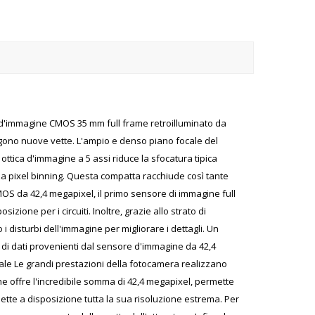
e d'immagine CMOS 35 mm full frame retroilluminato da
iungono nuove vette. L'ampio e denso piano focale del
ottica d'immagine a 5 assi riduce la sfocatura tipica
nza pixel binning. Questa compatta racchiude così tante
 CMOS da 42,4 megapixel, il primo sensore di immagine full
ione per i circuiti. Inoltre, grazie allo strato di
i disturbi dell'immagine per migliorare i dettagli. Un
 di dati provenienti dal sensore d'immagine da 42,4
onale Le grandi prestazioni della fotocamera realizzano
he offre l'incredibile somma di 42,4 megapixel, permette
mette a disposizione tutta la sua risoluzione estrema. Per