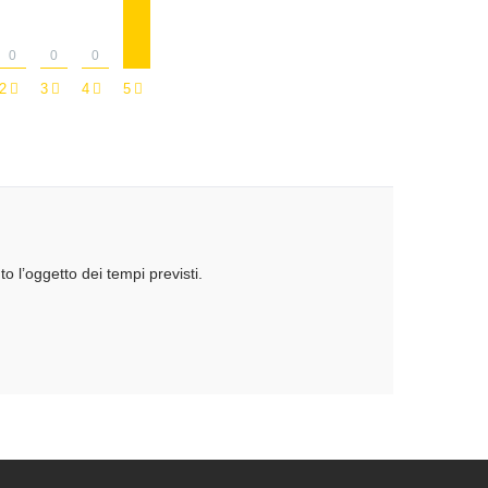
0
0
0
2
3
4
5
 l’oggetto dei tempi previsti.