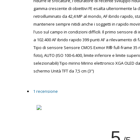
ridurre le sfocature, l'otturatore di recente sviluppo ridu
gamma crescente di obiettivi FE esalta ulteriormente la 
retroilluminato da 42,4 MP al mondo, AF ibrido rapido, st
mantenere sempre nitidi anche i soggetti in rapido movim
l'uso sul campo in condizioni difficili. Il primo senso
a 102.400 AF ibrido rapido 399 punti AF a rilevamento di f
Tipo di sensore Sensore CMOS Exmor R® full-frame 35 mm (
foto), AUTO (ISO 100-6.400, limite inferiore e limite super
selezionabili) Tipo mirino Mirino elettronico XGA OLED da 1,
schermo Unità TFT da 7,5 cm (3")
1 recensione
5