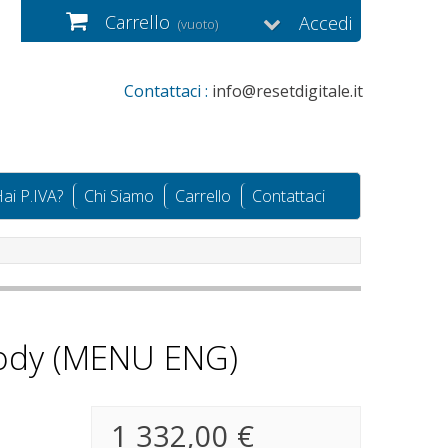
Carrello
Accedi
(vuoto)
Contattaci :
info@resetdigitale.it
ai P.IVA?
Chi Siamo
Carrello
Contattaci
Body (MENU ENG)
1 332,00 €