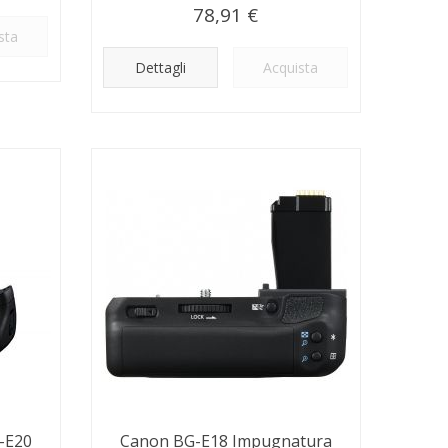
78,91 €
sta
Dettagli
Acquista
-E20
Canon BG-E18 Impugnatura