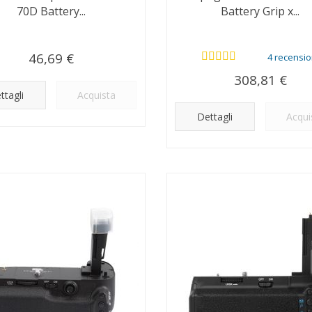
70D Battery...
Battery Grip x...
46,69 €
4 recensio
308,81 €
ttagli
Acquista
Dettagli
Acqui