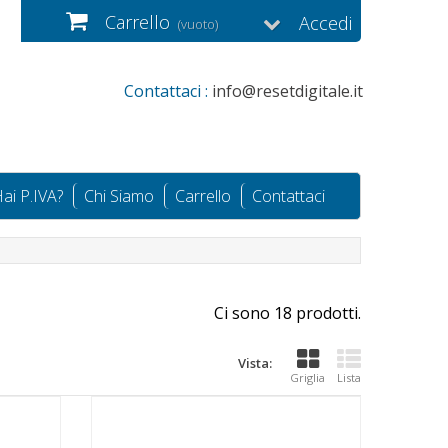
Carrello
Accedi
(vuoto)
Contattaci :
info@resetdigitale.it
ai P.IVA?
Chi Siamo
Carrello
Contattaci
Ci sono 18 prodotti.
Vista:
Griglia
Lista