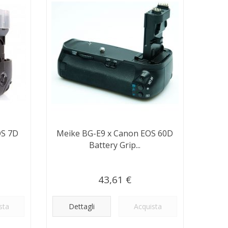
OS 7D
Meike BG-E9 x Canon EOS 60D
Battery Grip...
43,61 €
sta
Dettagli
Acquista