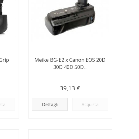
Grip
Meike BG-E2 x Canon EOS 20D
30D 40D 50D...
39,13 €
sta
Dettagli
Acquista