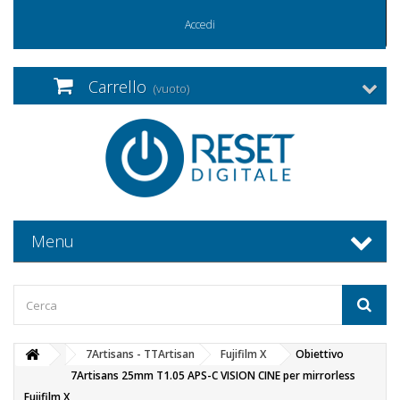
Accedi
Carrello
(vuoto)
Menu
7Artisans - TTArtisan
Fujifilm X
Obiettivo
7Artisans 25mm T1.05 APS-C VISION CINE per mirrorless
Fujifilm X