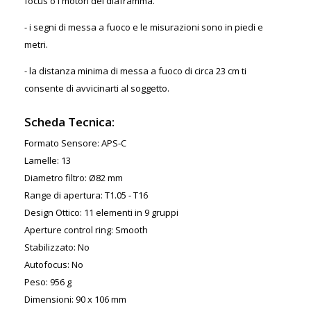
focus o i motori del diaframma.
- i segni di messa a fuoco e le misurazioni sono in piedi e
metri.
- la distanza minima di messa a fuoco di circa 23 cm ti
consente di avvicinarti al soggetto.
Scheda Tecnica:
Formato Sensore: APS-C
Lamelle: 13
Diametro filtro: Ø82 mm
Range di apertura: T1.05 - T16
Design Ottico: 11 elementi in 9 gruppi
Aperture control ring: Smooth
Stabilizzato: No
Autofocus: No
Peso: 956 g
Dimensioni: 90 x 106 mm