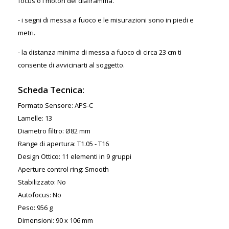
focus o i motori del diaframma.
- i segni di messa a fuoco e le misurazioni sono in piedi e
metri.
- la distanza minima di messa a fuoco di circa 23 cm ti
consente di avvicinarti al soggetto.
Scheda Tecnica:
Formato Sensore: APS-C
Lamelle: 13
Diametro filtro: Ø82 mm
Range di apertura: T1.05 - T16
Design Ottico: 11 elementi in 9 gruppi
Aperture control ring: Smooth
Stabilizzato: No
Autofocus: No
Peso: 956 g
Dimensioni: 90 x 106 mm