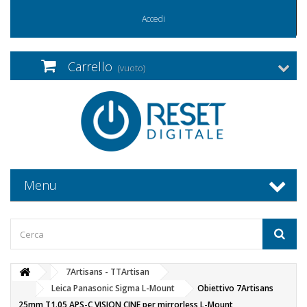
Accedi
Carrello
(vuoto)
Menu
7Artisans - TTArtisan
Leica Panasonic Sigma L-Mount
Obiettivo 7Artisans
25mm T1.05 APS-C VISION CINE per mirrorless L-Mount