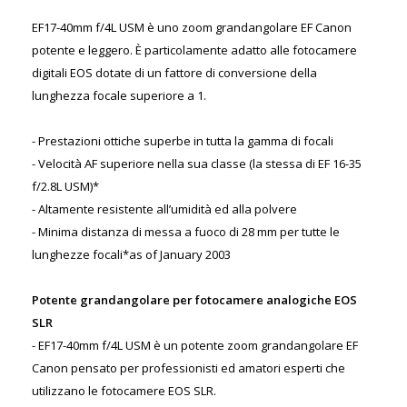
EF17-40mm f/4L USM è uno zoom grandangolare EF Canon
potente e leggero. È particolamente adatto alle fotocamere
digitali EOS dotate di un fattore di conversione della
lunghezza focale superiore a 1.
- Prestazioni ottiche superbe in tutta la gamma di focali
- Velocità AF superiore nella sua classe (la stessa di EF 16-35
f/2.8L USM)*
- Altamente resistente all’umidità ed alla polvere
- Minima distanza di messa a fuoco di 28 mm per tutte le
lunghezze focali*as of January 2003
Potente grandangolare per fotocamere analogiche EOS
SLR
- EF17-40mm f/4L USM è un potente zoom grandangolare EF
Canon pensato per professionisti ed amatori esperti che
utilizzano le fotocamere EOS SLR.