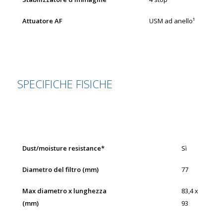
Attuatore AF
USM ad anello¹
SPECIFICHE FISICHE
Dust/moisture resistance*
Sì
Diametro del filtro (mm)
77
Max diametro x lunghezza
83,4 x
(mm)
93