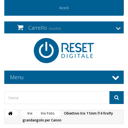
Accedi
Carrello
(vuoto)
Menu
Irix
Irix Foto
Obiettivo Irix 11mm f/4 firefly
grandangolo per Canon