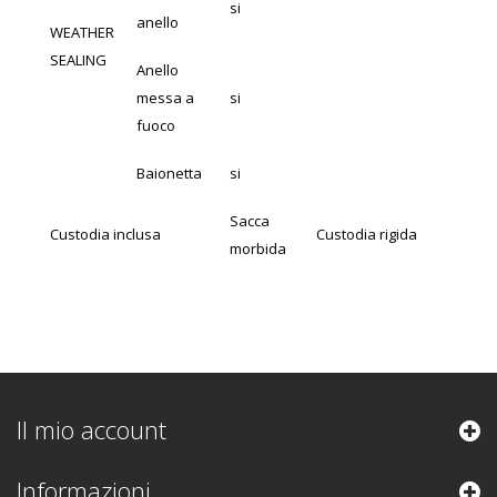
si
anello
WEATHER
SEALING
Anello
messa a
si
fuoco
Baionetta
si
Sacca
Custodia inclusa
Custodia rigida
morbida
Il mio account
Informazioni