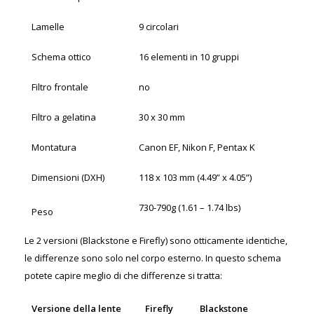
Lamelle
9 circolari
Schema ottico
16 elementi in 10 gruppi
Filtro frontale
no
Filtro a gelatina
30 x 30 mm
Montatura
Canon EF, Nikon F, Pentax K
Dimensioni (DXH)
118 x 103 mm (4.49” x 4.05”)
730-790g (1.61 – 1.74 lbs)
Peso
Le 2 versioni (Blackstone e Firefly) sono otticamente identiche,
le differenze sono solo nel corpo esterno. In questo schema
potete capire meglio di che differenze si tratta:
Versione della lente
Firefly
Blackstone