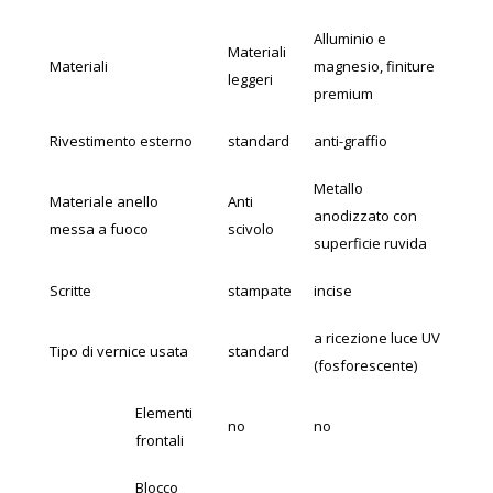
Alluminio e
Materiali
Materiali
magnesio, finiture
leggeri
premium
Rivestimento esterno
standard
anti-graffio
Metallo
Materiale anello
Anti
anodizzato con
messa a fuoco
scivolo
superficie ruvida
Scritte
stampate
incise
a ricezione luce UV
Tipo di vernice usata
standard
(fosforescente)
Elementi
no
no
frontali
Blocco