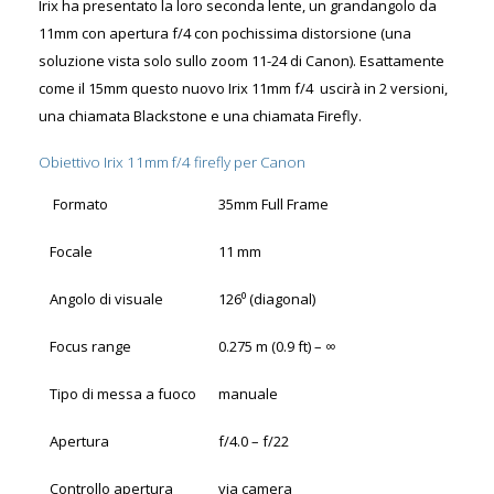
Irix ha presentato la loro seconda lente, un grandangolo da
11mm con apertura f/4 con pochissima distorsione (una
soluzione vista solo sullo zoom 11-24 di Canon). Esattamente
come il 15mm questo nuovo Irix 11mm f/4 uscirà in 2 versioni,
una chiamata Blackstone e una chiamata Firefly.
Obiettivo Irix 11mm f/4 firefly per Canon
Formato
35mm Full Frame
Focale
11 mm
Angolo di visuale
126⁰ (diagonal)
Focus range
0.275 m (0.9 ft) – ∞
Tipo di messa a fuoco
manuale
Apertura
f/4.0 – f/22
Controllo apertura
via camera