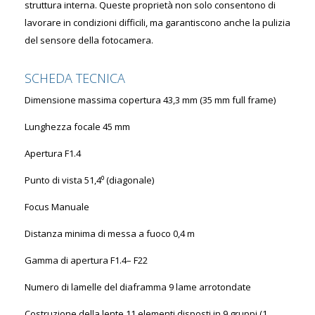
struttura interna. Queste proprietà non solo consentono di
lavorare in condizioni difficili, ma garantiscono anche la pulizia
del sensore della fotocamera.
SCHEDA TECNICA
Dimensione massima copertura 43,3 mm (35 mm full frame)
Lunghezza focale 45 mm
Apertura F1.4
Punto di vista 51,4⁰ (diagonale)
Focus Manuale
Distanza minima di messa a fuoco 0,4 m
Gamma di apertura F1.4– F22
Numero di lamelle del diaframma 9 lame arrotondate
Costruzione della lente 11 elementi disposti in 9 gruppi (1