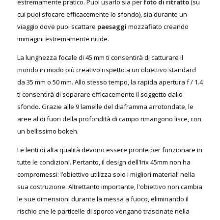
estremamente pratico. Puoi usarlo sia per
foto di ritratto
(su
cui puoi sfocare efficacemente lo sfondo), sia durante un
viaggio dove puoi scattare
paesaggi
mozzafiato creando
immagini estremamente nitide.
La lunghezza focale di 45 mm ti consentirà di catturare il
mondo in modo più creativo rispetto a un obiettivo standard
da 35 mm o 50 mm. Allo stesso tempo, la rapida apertura f / 1.4
ti consentirà di separare efficacemente il soggetto dallo
sfondo. Grazie alle 9 lamelle del diaframma arrotondate, le
aree al di fuori della profondità di campo rimangono lisce, con
un bellissimo bokeh.
Le lenti di alta qualità devono essere pronte per funzionare in
tutte le condizioni. Pertanto, il design dell'Irix 45mm non ha
compromessi: l’obiettivo utilizza solo i migliori materiali nella
sua costruzione. Altrettanto importante, l'obiettivo non cambia
le sue dimensioni durante la messa a fuoco, eliminando il
rischio che le particelle di sporco vengano trascinate nella