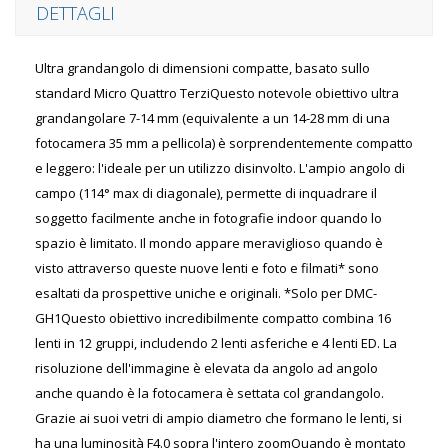
DETTAGLI
Ultra grandangolo di dimensioni compatte, basato sullo
standard Micro Quattro TerziQuesto notevole obiettivo ultra
grandangolare 7-14 mm (equivalente a un 14-28 mm di una
fotocamera 35 mm a pellicola) è sorprendentemente compatto
e leggero: l'ideale per un utilizzo disinvolto. L'ampio angolo di
campo (114° max di diagonale), permette di inquadrare il
soggetto facilmente anche in fotografie indoor quando lo
spazio è limitato. Il mondo appare meraviglioso quando è
visto attraverso queste nuove lenti e foto e filmati* sono
esaltati da prospettive uniche e originali. *Solo per DMC-
GH1Questo obiettivo incredibilmente compatto combina 16
lenti in 12 gruppi, includendo 2 lenti asferiche e 4 lenti ED. La
risoluzione dell'immagine è elevata da angolo ad angolo
anche quando è la fotocamera è settata col grandangolo.
Grazie ai suoi vetri di ampio diametro che formano le lenti, si
ha una luminosità F4.0 sopra l'intero zoomQuando è montato