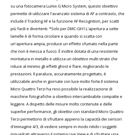
su una fotocamera Lumix G Micro System, questo obiettivo
permette di utilizzare l'avanzato sistema di AF a contrasto, che
include il Tracking AF e la funzione AF Recognition, per scatti
più facili e divertenti. *Solo per DMC-GH1.L'apertura a sette
lamelle è di forma circolare e quando si scatta con
un'apertura ampia, produce un effetto sfumato nella parte
che non è messa a fuoco. È inoltre dotata di una resistente
montatura in metallo e utilizza un obiettivo multi-strato che
riduce al minimo gli effetti ghost e flare, migliorando le
prestazioni. Il paraluce, accuratamente progettato, è
utilizzabile anche in giornate con luce molto forte.Il sistema
Micro Quattro Terzi ha reso possibile la realizzazione di
macchine fotografiche a obiettivo intercambiabile compatte e
leggere. A dispetto delle misure molto contenute e delle
superbe performance, gli obiettivi con standard Micro Quattro
Terzi permettono di sfruttare appieno la capacità dei sensori
d'immagine 4/3, di vedere sempre in modo nitido i soggetti
inquadrati attraverso il sistema Live View e di sfruttare una