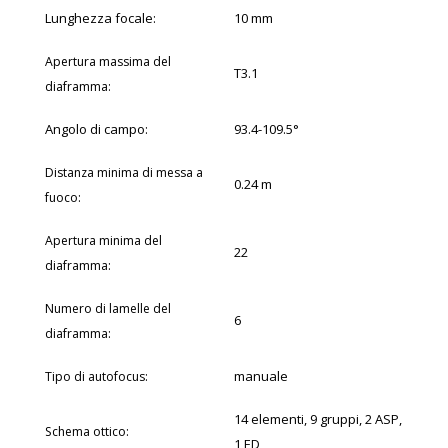
Lunghezza focale:
10 mm
Apertura massima del
T3.1
diaframma:
Angolo di campo:
93.4-109.5°
Distanza minima di messa a
0.24 m
:
fuoco
Apertura minima del
22
:
diaframma
Numero di lamelle del
6
:
diaframma
:
manuale
Tipo di autofocus
14 elementi, 9 gruppi, 2 ASP,
:
Schema ottico
1 ED