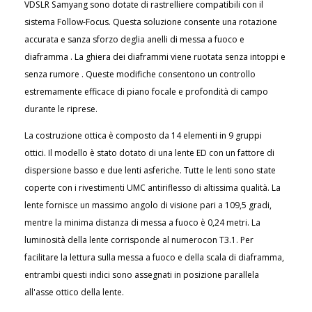
VDSLR Samyang sono dotate di rastrelliere compatibili con il
sistema Follow-Focus.
Questa soluzione consente una rotazione
accurata e sanza sforzo deglia anelli di messa a fuoco e
diaframma . La ghiera dei diaframmi viene ruotata senza intoppi e
senza rumore . Queste modifiche consentono un controllo
estremamente efficace di piano focale e profondità di campo
durante le riprese.
La costruzione ottica è composto da 14 elementi in 9 gruppi
ottici.
Il modello è stato dotato di una lente ED con un fattore di
dispersione basso e due lenti asferiche. Tutte le lenti sono state
coperte con i rivestimenti UMC antiriflesso di altissima qualità. La
lente fornisce un massimo angolo di visione pari a 109,5 gradi,
mentre la minima distanza di messa a fuoco è 0,24 metri.
La
luminosità della lente corrisponde al numerocon T3.1. Per
facilitare la lettura sulla messa a fuoco e della scala di diaframma,
entrambi questi indici sono assegnati in posizione parallela
all'asse ottico della lente.