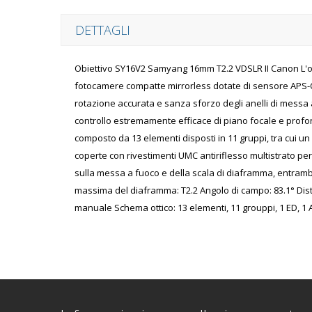
DETTAGLI
Obiettivo SY16V2 Samyang 16mm T2.2 VDSLR II Canon L'obi
fotocamere compatte mirrorless dotate di sensore APS-C.
rotazione accurata e sanza sforzo degli anelli di mess
controllo estremamente efficace di piano focale e profond
composto da 13 elementi disposti in 11 gruppi, tra cui un
coperte con rivestimenti UMC antiriflesso multistrato per 
sulla messa a fuoco e della scala di diaframma, entrambi
massima del diaframma: T2.2 Angolo di campo: 83.1° Dis
manuale Schema ottico: 13 elementi, 11 grouppi, 1 ED, 1 