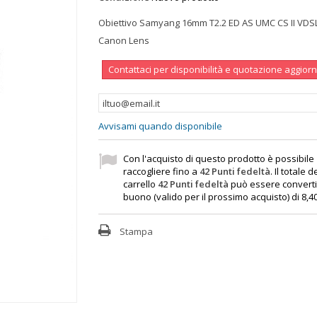
Obiettivo Samyang 16mm T2.2 ED AS UMC CS II VDS
Canon Lens
Contattaci per disponibilità e quotazione aggior
Avvisami quando disponibile
Con l'acquisto di questo prodotto è possibile
raccogliere fino a
42
Punti fedeltà
. Il totale d
carrello
42
Punti fedeltà
può essere converti
buono (valido per il prossimo acquisto) di
8,4
Stampa