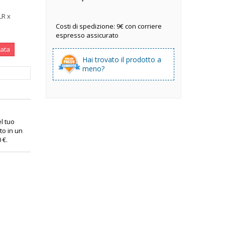
LR x
Costi di spedizione: 9€ con corriere
espresso assicurato
nata
Hai trovato il prodotto a
meno?
el tuo
to in un
0 €
.