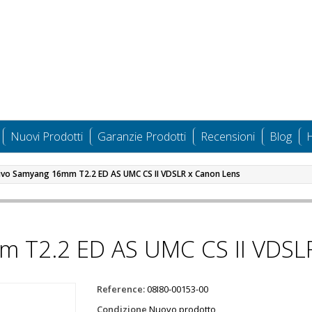
Nuovi Prodotti
Garanzie Prodotti
Recensioni
Blog
H
ivo Samyang 16mm T2.2 ED AS UMC CS II VDSLR x Canon Lens
m T2.2 ED AS UMC CS II VDSL
Reference:
08I80-00153-00
Condizione
Nuovo prodotto