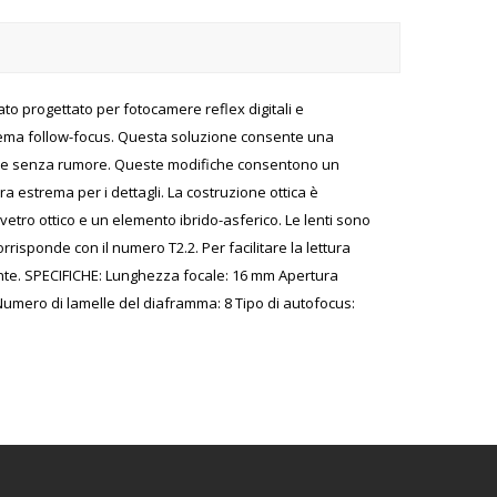
o progettato per fotocamere reflex digitali e
stema follow-focus. Questa soluzione consente una
pi e senza rumore. Queste modifiche consentono un
a estrema per i dettagli. La costruzione ottica è
etro ottico e un elemento ibrido-asferico. Le lenti sono
rrisponde con il numero T2.2. Per facilitare la lettura
lente. SPECIFICHE: Lunghezza focale: 16 mm Apertura
umero di lamelle del diaframma: 8 Tipo di autofocus: