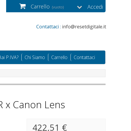
Carrello
Accedi
(vuoto)
Contattaci :
info@resetdigitale.it
ai P.IVA?
Chi Siamo
Carrello
Contattaci
R x Canon Lens
422,51 €