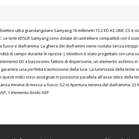
ettivo ultra grandangolare Samyang 16 millimetri T2.2 ED AS UMC CS è stat
 Le lenti VDSLR Samyang sono dotate di rastrelliere compatibili con il si
a a fuoco e diaframma. La ghiera dei diaframmi viene ruotata senza intop
ità di campo durante le riprese. L'obiettivo è stato progettato con una cur
 elemento ED a bassissimo fattore di dispersione, un elemento asferico in v
garantire una perfetta trasmissione della luce. La luminosità della lente co
 questi indici sono assegnati in posizione parallela all'asse ottico della 
tanza minima di messa a fuoco: 0.2 m Apertura minima del diaframma: 22 N
ASP, 1 elemento ibrido ASP