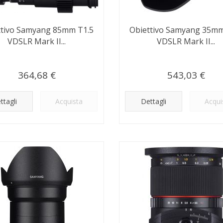
ttivo Samyang 85mm T1.5
Obiettivo Samyang 35mm
VDSLR Mark II...
VDSLR Mark II...
364,68 €
543,03 €
ttagli
Acquista
Dettagli
Acqui