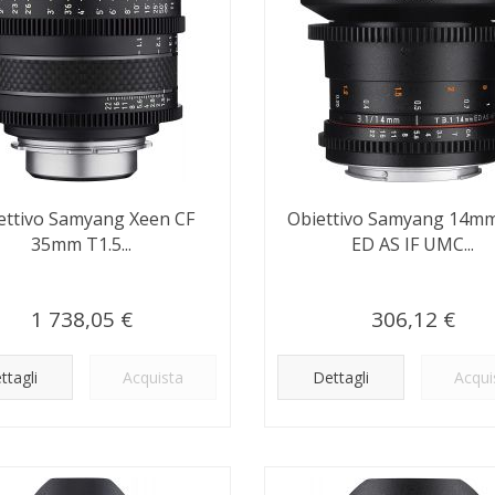
ettivo Samyang Xeen CF
Obiettivo Samyang 14mm
35mm T1.5...
ED AS IF UMC...
1 738,05 €
306,12 €
ttagli
Acquista
Dettagli
Acqui