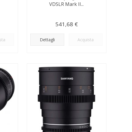
VDSLR Mark II...
541,68 €
sta
Dettagli
Acquista