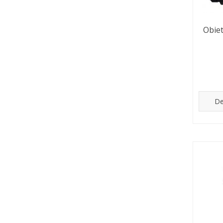
Obie
De