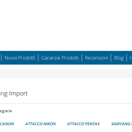
Nuovi Prodotti
Garanzie Prodotti
Recensioni
Blog
H
ng Import
tegorie
 CANON
ATTACCO NIKON
ATTACCO PENTAX
SAMYANG 