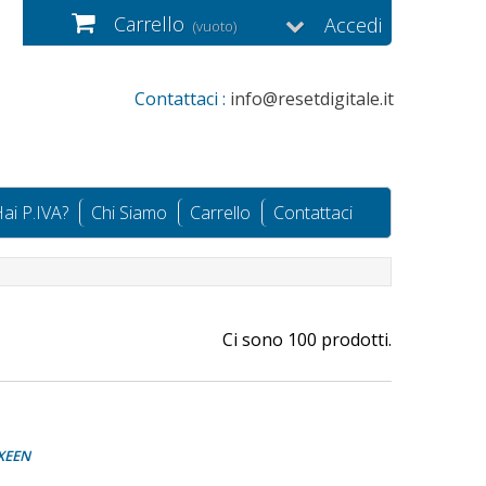
Carrello
Accedi
(vuoto)
Contattaci :
info@resetdigitale.it
ai P.IVA?
Chi Siamo
Carrello
Contattaci
Ci sono 100 prodotti.
XEEN