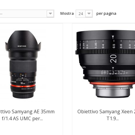
Mostra
per pagina
--
24
ettivo Samyang AE 35mm
Obiettivo Samyang Xeen
f/1.4 AS UMC per...
T1.9...