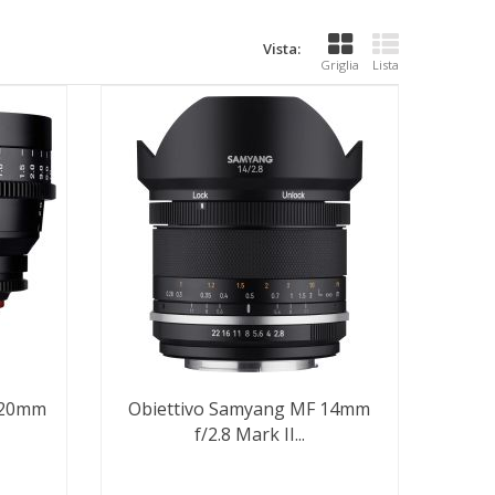
Vista:
Griglia
Lista
 20mm
Obiettivo Samyang MF 14mm
f/2.8 Mark II...