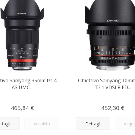
ttivo Samyang 35mm f/1.4
Obiettivo Samyang 10mm
AS UMC...
T3.1 VDSLR ED...
465,84 €
452,30 €
ttagli
Acquista
Dettagli
Acqui