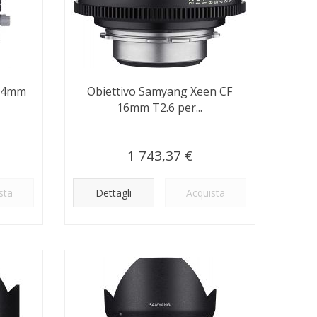
 24mm
Obiettivo Samyang Xeen CF
16mm T2.6 per...
1 743,37 €
sta
Dettagli
Acquista