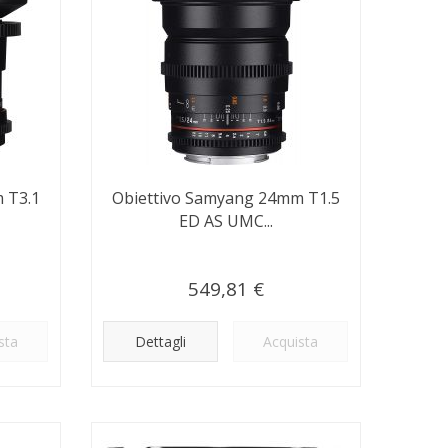
 T3.1
Obiettivo Samyang 24mm T1.5
ED AS UMC...
549,81 €
sta
Dettagli
Acquista