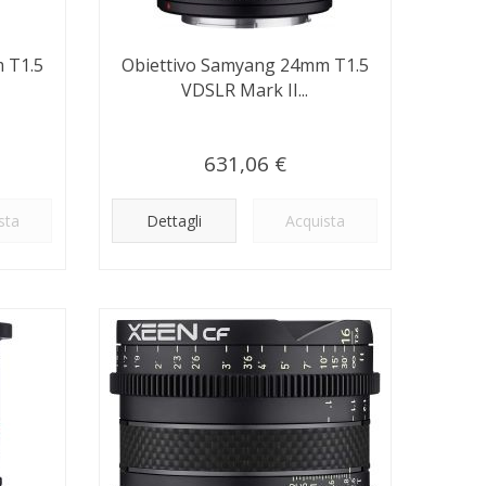
 T1.5
Obiettivo Samyang 24mm T1.5
VDSLR Mark II...
631,06 €
sta
Dettagli
Acquista