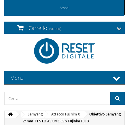
Accedi
Carrello
(vuoto)
Menu
Samyang
Attacco Fujifilm X
Obiettivo Samyang
21mm T1.5 ED AS UMC CS x Fujifilm Fuji X