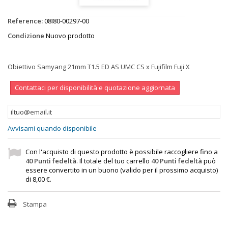
Reference:
08I80-00297-00
Condizione
Nuovo prodotto
Obiettivo Samyang 21mm T1.5 ED AS UMC CS x Fujifilm Fuji X
Contattaci per disponibilità e quotazione aggiornata
Avvisami quando disponibile
Con l'acquisto di questo prodotto è possibile raccogliere fino a
40
Punti fedeltà
. Il totale del tuo carrello
40
Punti fedeltà
può
essere convertito in un buono (valido per il prossimo acquisto)
di
8,00 €
.
Stampa