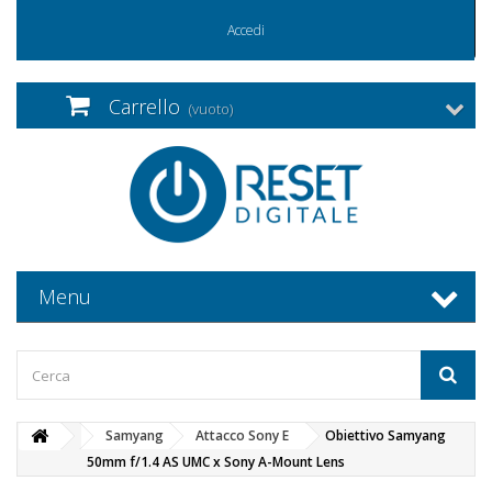
Accedi
Carrello
(vuoto)
Menu
Samyang
Attacco Sony E
Obiettivo Samyang
50mm f/1.4 AS UMC x Sony A-Mount Lens