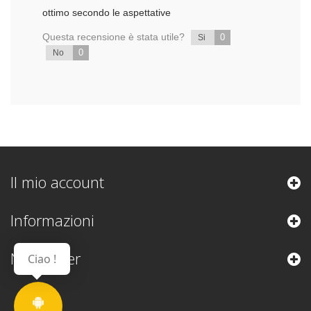
ottimo secondo le aspettative
Questa recensione è stata utile?
0
Si
0
No
Il mio account
Informazioni
Newsletter
Ciao !