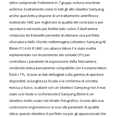
ottico comprende 9 elementi in 7 gruppi, inclusa una lente
asferica. Esattamente come in tutti gli altri obiettivi Samyang,
anche questottica dispone di un trattamento antiriflesso
multistrato UMC per migliorare la qualità del contrasto e per
riprodurre nel modo più fedele tutti i colori. Il diaframma
composta da 8 lamelle permette di ottenere una perfetta
sfuocatura dello sfondo nellimmagine.Lobiettivo Samyang AE
85mm f/1.4 AS IF UMC con attacco Nikon F è stato inoltre
implementato con linserimento dei contatti CPU per
controllare i parametri di esposizione dalla fotocamera
rendendo lottica pienamente compatibile con il sistema Nikon
flash i-TTL. Grazie ai dati dettagliati sulla gamma di aperture
disponibili, la lunghezza focale e la conferma di corretta
messa a fuoco, scattare con un obiettivo Samyang non è mai
stato così facile e confortevole.Il Samyang 85mm è un
obiettivo molto usato nel ritratto fotografico. Grazie alla sua
costruzione ergonomica e ai suoi alti parametri di qualità
ottica, questo obiettivo è perfetto sia per gli appassionati che