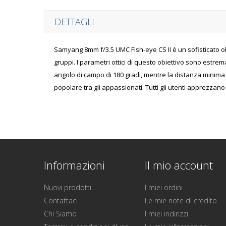
DETTAGLI
Samyang 8mm f/3.5 UMC Fish-eye CS II è un sofisticato ob
gruppi. I parametri ottici di questo obiettivo sono estrem
angolo di campo di 180 gradi, mentre la distanza minima d
popolare tra gli appassionati. Tutti gli utenti apprezzano
Informazioni
Il mio account
Nuovi prodotti
I miei ordini
Contattaci
Le mie note di credito
Chi Siamo
I miei indirizzi