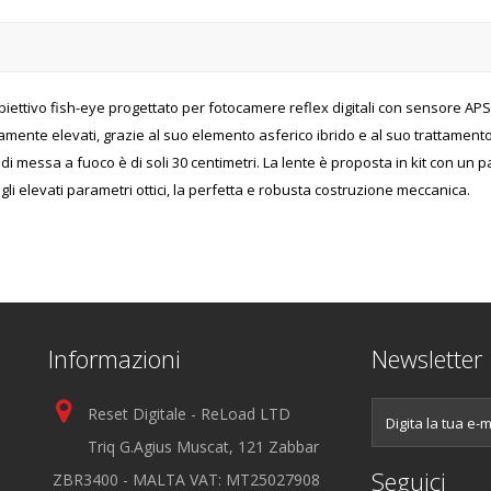
iettivo fish-eye progettato per fotocamere reflex digitali con sensore APS
amente elevati, grazie al suo elemento asferico ibrido e al suo trattamento 
i messa a fuoco è di soli 30 centimetri. La lente è proposta in kit con un 
 gli elevati parametri ottici, la perfetta e robusta costruzione meccanica.
Informazioni
Newsletter
Reset Digitale - ReLoad LTD
Triq G.Agius Muscat, 121 Zabbar
Seguici
ZBR3400 - MALTA VAT: MT25027908