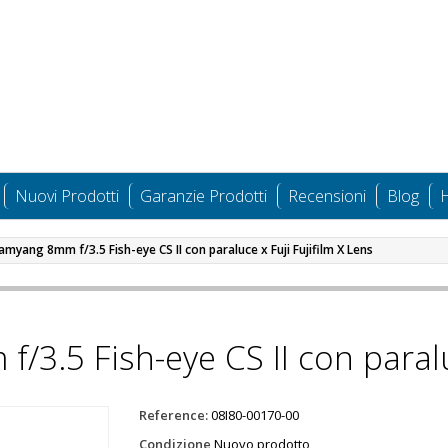
Nuovi Prodotti
Garanzie Prodotti
Recensioni
Blog
H
amyang 8mm f/3.5 Fish-eye CS II con paraluce x Fuji Fujifilm X Lens
3.5 Fish-eye CS II con paraluc
Reference:
08I80-00170-00
Condizione
Nuovo prodotto