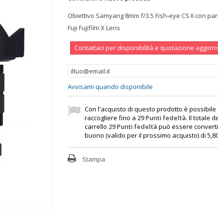
Obiettivo Samyang 8mm f/3.5 Fish-eye CS II con par
Fuji Fujifilm X Lens
Contattaci per disponibilità e quotazione aggior
Avvisami quando disponibile
Con l'acquisto di questo prodotto è possibile
raccogliere fino a
29
Punti fedeltà
. Il totale d
carrello
29
Punti fedeltà
può essere converti
buono (valido per il prossimo acquisto) di
5,8
Stampa