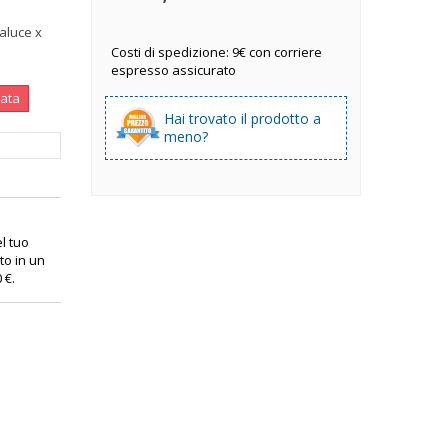
aluce x
Costi di spedizione: 9€ con corriere
espresso assicurato
nata
Hai trovato il prodotto a
meno?
el tuo
to in un
0 €
.