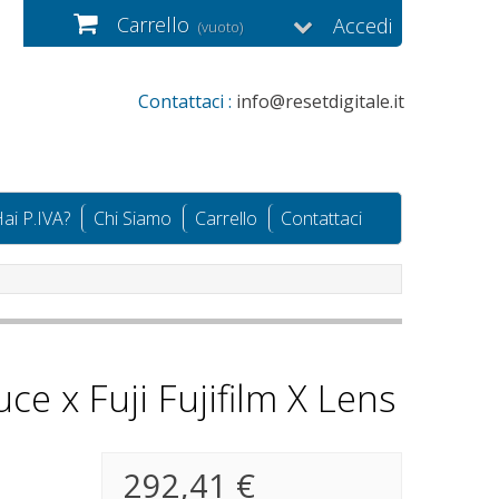
Carrello
Accedi
(vuoto)
Contattaci :
info@resetdigitale.it
ai P.IVA?
Chi Siamo
Carrello
Contattaci
e x Fuji Fujifilm X Lens
292,41 €