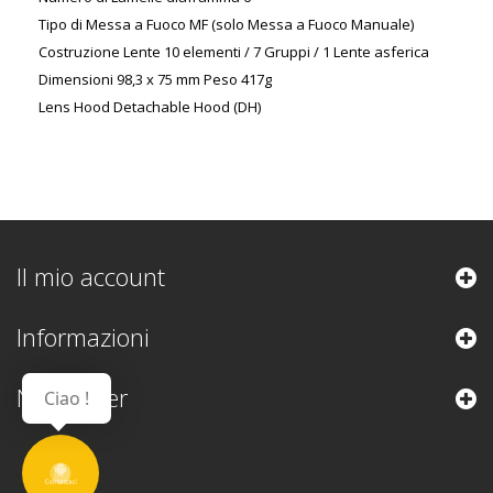
Tipo di Messa a Fuoco MF (solo Messa a Fuoco Manuale)
Costruzione Lente 10 elementi / 7 Gruppi / 1 Lente asferica
Dimensioni 98,3 x 75 mm Peso 417g
Lens Hood Detachable Hood (DH)
Il mio account
Informazioni
Newsletter
Ciao !
Contattaci